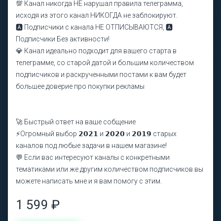
💯 Канал никогда НЕ нарушал правила телеграмма,
исходя из этого канал НИКОГДА не заблокируют.
🅰️ Подписчики с канала НЕ ОТПИСЫВАЮТСЯ, 🅰️
Подписчики Без активности!
💎 Канал идеально подходит для вашего старта в
телеграмме, со старой датой и большим количеством
подписчиков и раскрученными постами к вам будет
большее доверие про покупки рекламы
🚀 Быстрый ответ на ваше собщение
⚡Огромный выбор 𝟮𝟬𝟮𝟭 и 𝟮𝟬𝟮𝟬 и 𝟮𝟬𝟭𝟵 старых
каналов под любые задачи в нашем магазине!
💬 Если вас интересуют каналы с конкретными
тематиками или же другим количеством подписчиков вы
можете написать мне и я вам помогу с этим.
1 599 ₽