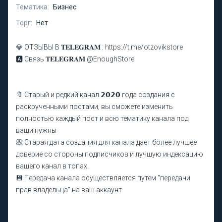
Тематика:
Бизнес
Торг:
Нет
💎 ОТЗЫВЫ В 𝐓𝐄𝐋𝐄𝐆𝐑𝐀𝐌 : https://t.me/otzovikstore
🅰️ Связь 𝐓𝐄𝐋𝐄𝐆𝐑𝐀𝐌 @EnoughStore
🔖 Старый и редкий канал 𝟮𝟬𝟮𝟬 года создания c
раскрученными постами, вы сможете изменить
полностью каждый пост и всю тематику канала под
ваши нужны
📀 Старая дата создания для канала дает более лучшее
доверие со стороны подписчиков и лучшую индексацию
вашего канал в топах.
💾 Передача канала осуществляется путем "передачи
прав владельца" на ваш аккаунт