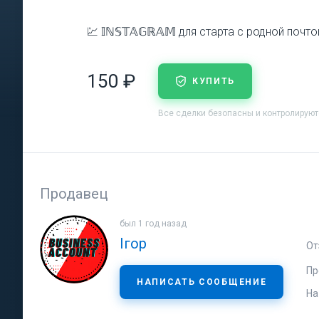
💹 𝕀ℕ𝕊𝕋𝔸𝔾ℝ𝔸𝕄 для старта с родной почт
150 ₽
КУПИТЬ
Все сделки безопасны и контролирую
Продавец
был 1 год назад
Ігор
От
Пр
НАПИСАТЬ СООБЩЕНИЕ
На