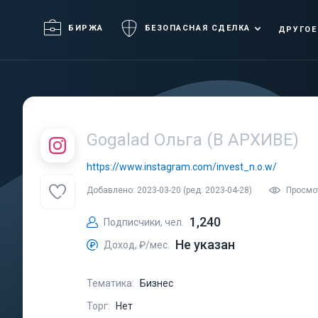
БИРЖА
БЕЗОПАСНАЯ СДЕЛКА
ДРУГОЕ
Gogalad Ольга (В АРХИВЕ)
https://www.instagram.com/invest_n.o.w/
Добавлено: 2023-03-20 (ред. 2023-04-28)
Просмот
1,240
Подписчики, чел.
Не указан
Доход, ₽/мес.
Тематика:
Бизнес
Торг:
Нет