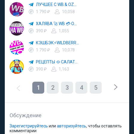
ЛУЧШЕЕ С WB & OZON 💜 ВАЙЛДБЕРРИЗ 💳 ОЗОН 🧾 МАРКЕТПЛЕЙСЫ 🏷 СКИДКИ 🛍 АКЦИИ
1 790 ₽
10,058
ХАЛЯВА 🚀 WB 💳 OZON 💜 ЯМ ⚡️ КЕШБЭК 💡 СКИДКИ 🛒 РАЗДАЧА ✨ ВЫГОДНО ⚠️ ТОВАРЫ 🔮 МАРКЕТПЛЕЙСЫ
390 ₽
1,055
КЭШБЭК⚡️WILDBERRIES 🛒 ХАЛЯВА WB 💳 СКИДКИ ВБ 🚀 ВЫКУПЫ ВАЙЛДБЕРРИЗ 💡 OZON ⚠️ РАЗДАЧА 🚨 ОЗОН ✨ КЕШБЭК 🔮 КЕШБЕК 💜 ТОВАР ЗА ОТ
1 790 ₽
10,078
РЕЦЕПТЫ 🥘 САЛАТЫ 🥗 ПП ЕДА
390 ₽
1,163
1
2
3
4
5
Обсуждение
Зарегистрируйтесь
или
авторизуйтесь
, чтобы оставлять
комментарии