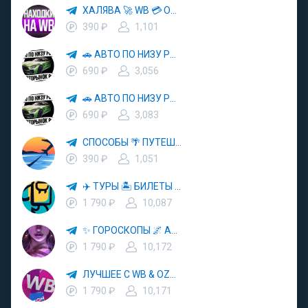
ХАЛЯВА 🚀 WB 💳 OZON 💜 ЯМ ⚡️ КЕШБЭК 💡 СКИДКИ 🛒 РАЗДАЧА ✨ ВЫГОДНО ⚠️ ТОВАРЫ 🔮 МАРКЕТПЛЕЙСЫ
390 ₽
1,101
🚗 АВТО ПО НИЗУ РЫНКА 🎯 АВТОРЫНОК РФ 🚙
690 ₽
3,056
🚗 АВТО ПО НИЗУ РЫНКА 🎯 АВТОРЫНОК РФ 🚙
690 ₽
3,083
СПОСОБЫ 🌴 ПУТЕШЕСТВОВАТЬ 🧳 ПОЧТИ 🌍 БЕСПЛАТНО
390 ₽
1,051
✈️ ТУРЫ 🏝 БИЛЕТЫ 🔥 ГОРЯЩИЕ ПУТЕВКИ 🏔 ПУТЕШЕСТВИЯ 🌍
1 790 ₽
10,087
✨ ГОРОСКОПЫ 🌌 АСТРОЛОГИЯ 🔮 ПРОГНОЗЫ 🃏 РАСКЛАДЫ ТАРО 🌙 ЭЗОТЕРИКА 🌿 ПСИХОЛОГИЯ
1 790 ₽
10,172
ЛУЧШЕЕ С WB & OZON 💜 ВАЙЛДБЕРРИЗ 💳 ОЗОН 🧾 МАРКЕТПЛЕЙСЫ 🏷 СКИДКИ 🛍 АКЦИИ
1 790 ₽
10,171