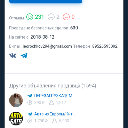
231
2
0
Отзывы
630
Проведено безопасных сделок
2018-08-12
На сайте с
E-mail
leorochkov294@gmail.com
Телефон
89526595092
Другие объявления продавца (1594)
ПЕРЕЗАГРУЗКА👗 МОДА 🛍 СТИЛЬ 🍒 ТРЕНДЫ 💼 ОБРАЗЫ
390 ₽
1,217
Авто из Европы/Китая
1 790 ₽
5,930