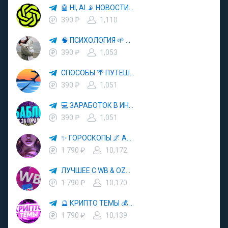
🤖 HI, AI 📡 НОВОСТИ ТЕХНОЛОГИЙ✨CURSOR🦋GEMINI🍌NANO BANANA🍌
390 ₽
1,110
🧠 ПСИХОЛОГИЯ 🌱 САМОРАЗВИТИЕ 🚀
390 ₽
1,053
СПОСОБЫ 🌴 ПУТЕШЕСТВОВАТЬ 🧳 ПОЧТИ 🌍 БЕСПЛАТНО
390 ₽
1,051
💻 ЗАРАБОТОК В ИНТЕРНЕТЕ 💰
390 ₽
1,051
✨ ГОРОСКОПЫ 🌌 АСТРОЛОГИЯ 🔮 ПРОГНОЗЫ 🃏 РАСКЛАДЫ ТАРО 🌙 ЭЗОТЕРИКА 🌿 ПСИХОЛОГИЯ
1 790 ₽
10,172
ЛУЧШЕЕ С WB & OZON 💜 ВАЙЛДБЕРРИЗ 💳 ОЗОН 🧾 МАРКЕТПЛЕЙСЫ 🏷 СКИДКИ 🛍 АКЦИИ
1 790 ₽
10,170
🔮 КРИПТО ТЕМЫ 💰 КРИПТОВАЛЮТА 🚀 БИТКОИН
1 790 ₽
10,139