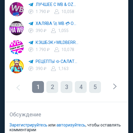
ЛУЧШЕЕ С WB & OZON 💜 ВАЙЛДБЕРРИЗ 💳 ОЗОН 🧾 МАРКЕТПЛЕЙСЫ 🏷 СКИДКИ 🛍 АКЦИИ
1 790 ₽
10,058
ХАЛЯВА 🚀 WB 💳 OZON 💜 ЯМ ⚡️ КЕШБЭК 💡 СКИДКИ 🛒 РАЗДАЧА ✨ ВЫГОДНО ⚠️ ТОВАРЫ 🔮 МАРКЕТПЛЕЙСЫ
390 ₽
1,055
КЭШБЭК⚡️WILDBERRIES 🛒 ХАЛЯВА WB 💳 СКИДКИ ВБ 🚀 ВЫКУПЫ ВАЙЛДБЕРРИЗ 💡 OZON ⚠️ РАЗДАЧА 🚨 ОЗОН ✨ КЕШБЭК 🔮 КЕШБЕК 💜 ТОВАР ЗА ОТ
1 790 ₽
10,078
РЕЦЕПТЫ 🥘 САЛАТЫ 🥗 ПП ЕДА
390 ₽
1,163
1
2
3
4
5
Обсуждение
Зарегистрируйтесь
или
авторизуйтесь
, чтобы оставлять
комментарии