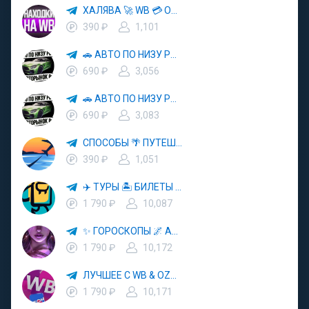
ХАЛЯВА 🚀 WB 💳 OZON 💜 ЯМ ⚡️ КЕШБЭК 💡 СКИДКИ 🛒 РАЗДАЧА ✨ ВЫГОДНО ⚠️ ТОВАРЫ 🔮 МАРКЕТПЛЕЙСЫ
390 ₽
1,101
🚗 АВТО ПО НИЗУ РЫНКА 🎯 АВТОРЫНОК РФ 🚙
690 ₽
3,056
🚗 АВТО ПО НИЗУ РЫНКА 🎯 АВТОРЫНОК РФ 🚙
690 ₽
3,083
СПОСОБЫ 🌴 ПУТЕШЕСТВОВАТЬ 🧳 ПОЧТИ 🌍 БЕСПЛАТНО
390 ₽
1,051
✈️ ТУРЫ 🏝 БИЛЕТЫ 🔥 ГОРЯЩИЕ ПУТЕВКИ 🏔 ПУТЕШЕСТВИЯ 🌍
1 790 ₽
10,087
✨ ГОРОСКОПЫ 🌌 АСТРОЛОГИЯ 🔮 ПРОГНОЗЫ 🃏 РАСКЛАДЫ ТАРО 🌙 ЭЗОТЕРИКА 🌿 ПСИХОЛОГИЯ
1 790 ₽
10,172
ЛУЧШЕЕ С WB & OZON 💜 ВАЙЛДБЕРРИЗ 💳 ОЗОН 🧾 МАРКЕТПЛЕЙСЫ 🏷 СКИДКИ 🛍 АКЦИИ
1 790 ₽
10,171