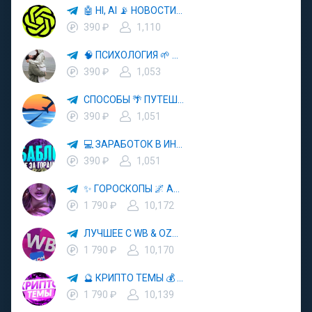
🤖 HI, AI 📡 НОВОСТИ ТЕХНОЛОГИЙ✨CURSOR🦋GEMINI🍌NANO BANANA🍌
390 ₽
1,110
🧠 ПСИХОЛОГИЯ 🌱 САМОРАЗВИТИЕ 🚀
390 ₽
1,053
СПОСОБЫ 🌴 ПУТЕШЕСТВОВАТЬ 🧳 ПОЧТИ 🌍 БЕСПЛАТНО
390 ₽
1,051
💻 ЗАРАБОТОК В ИНТЕРНЕТЕ 💰
390 ₽
1,051
✨ ГОРОСКОПЫ 🌌 АСТРОЛОГИЯ 🔮 ПРОГНОЗЫ 🃏 РАСКЛАДЫ ТАРО 🌙 ЭЗОТЕРИКА 🌿 ПСИХОЛОГИЯ
1 790 ₽
10,172
ЛУЧШЕЕ С WB & OZON 💜 ВАЙЛДБЕРРИЗ 💳 ОЗОН 🧾 МАРКЕТПЛЕЙСЫ 🏷 СКИДКИ 🛍 АКЦИИ
1 790 ₽
10,170
🔮 КРИПТО ТЕМЫ 💰 КРИПТОВАЛЮТА 🚀 БИТКОИН
1 790 ₽
10,139