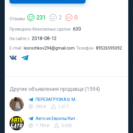
231
2
0
Отзывы
630
Проведено безопасных сделок
2018-08-12
На сайте с
E-mail
leorochkov294@gmail.com
Телефон
89526595092
Другие объявления продавца (1594)
ПЕРЕЗАГРУЗКА👗 МОДА 🛍 СТИЛЬ 🍒 ТРЕНДЫ 💼 ОБРАЗЫ
390 ₽
1,217
Авто из Европы/Китая
1 790 ₽
5,930