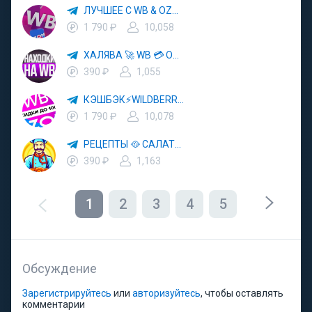
ЛУЧШЕЕ С WB & OZON 💜 ВАЙЛДБЕРРИЗ 💳 ОЗОН 🧾 МАРКЕТПЛЕЙСЫ 🏷 СКИДКИ 🛍 АКЦИИ
1 790 ₽
10,058
ХАЛЯВА 🚀 WB 💳 OZON 💜 ЯМ ⚡️ КЕШБЭК 💡 СКИДКИ 🛒 РАЗДАЧА ✨ ВЫГОДНО ⚠️ ТОВАРЫ 🔮 МАРКЕТПЛЕЙСЫ
390 ₽
1,055
КЭШБЭК⚡️WILDBERRIES 🛒 ХАЛЯВА WB 💳 СКИДКИ ВБ 🚀 ВЫКУПЫ ВАЙЛДБЕРРИЗ 💡 OZON ⚠️ РАЗДАЧА 🚨 ОЗОН ✨ КЕШБЭК 🔮 КЕШБЕК 💜 ТОВАР ЗА ОТ
1 790 ₽
10,078
РЕЦЕПТЫ 🥘 САЛАТЫ 🥗 ПП ЕДА
390 ₽
1,163
1
2
3
4
5
Обсуждение
Зарегистрируйтесь
или
авторизуйтесь
, чтобы оставлять
комментарии