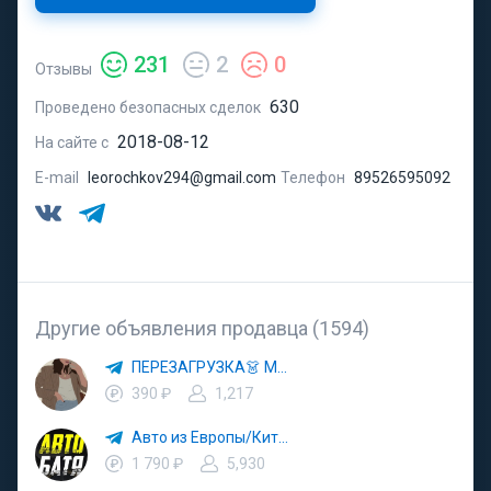
231
2
0
Отзывы
630
Проведено безопасных сделок
2018-08-12
На сайте с
E-mail
leorochkov294@gmail.com
Телефон
89526595092
Другие объявления продавца (1594)
ПЕРЕЗАГРУЗКА👗 МОДА 🛍 СТИЛЬ 🍒 ТРЕНДЫ 💼 ОБРАЗЫ
390 ₽
1,217
Авто из Европы/Китая
1 790 ₽
5,930