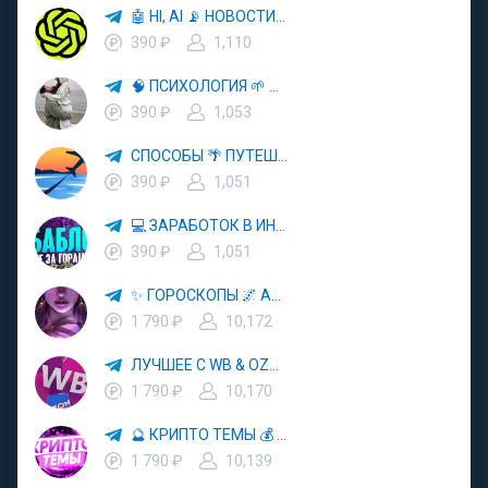
🤖 HI, AI 📡 НОВОСТИ ТЕХНОЛОГИЙ✨CURSOR🦋GEMINI🍌NANO BANANA🍌
390 ₽
1,110
🧠 ПСИХОЛОГИЯ 🌱 САМОРАЗВИТИЕ 🚀
390 ₽
1,053
СПОСОБЫ 🌴 ПУТЕШЕСТВОВАТЬ 🧳 ПОЧТИ 🌍 БЕСПЛАТНО
390 ₽
1,051
💻 ЗАРАБОТОК В ИНТЕРНЕТЕ 💰
390 ₽
1,051
✨ ГОРОСКОПЫ 🌌 АСТРОЛОГИЯ 🔮 ПРОГНОЗЫ 🃏 РАСКЛАДЫ ТАРО 🌙 ЭЗОТЕРИКА 🌿 ПСИХОЛОГИЯ
1 790 ₽
10,172
ЛУЧШЕЕ С WB & OZON 💜 ВАЙЛДБЕРРИЗ 💳 ОЗОН 🧾 МАРКЕТПЛЕЙСЫ 🏷 СКИДКИ 🛍 АКЦИИ
1 790 ₽
10,170
🔮 КРИПТО ТЕМЫ 💰 КРИПТОВАЛЮТА 🚀 БИТКОИН
1 790 ₽
10,139