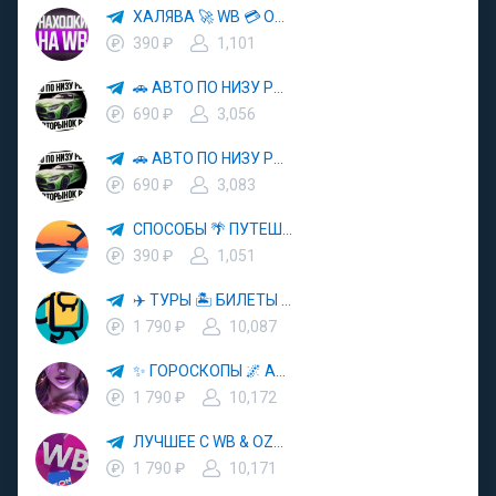
ХАЛЯВА 🚀 WB 💳 OZON 💜 ЯМ ⚡️ КЕШБЭК 💡 СКИДКИ 🛒 РАЗДАЧА ✨ ВЫГОДНО ⚠️ ТОВАРЫ 🔮 МАРКЕТПЛЕЙСЫ
390 ₽
1,101
🚗 АВТО ПО НИЗУ РЫНКА 🎯 АВТОРЫНОК РФ 🚙
690 ₽
3,056
🚗 АВТО ПО НИЗУ РЫНКА 🎯 АВТОРЫНОК РФ 🚙
690 ₽
3,083
СПОСОБЫ 🌴 ПУТЕШЕСТВОВАТЬ 🧳 ПОЧТИ 🌍 БЕСПЛАТНО
390 ₽
1,051
✈️ ТУРЫ 🏝 БИЛЕТЫ 🔥 ГОРЯЩИЕ ПУТЕВКИ 🏔 ПУТЕШЕСТВИЯ 🌍
1 790 ₽
10,087
✨ ГОРОСКОПЫ 🌌 АСТРОЛОГИЯ 🔮 ПРОГНОЗЫ 🃏 РАСКЛАДЫ ТАРО 🌙 ЭЗОТЕРИКА 🌿 ПСИХОЛОГИЯ
1 790 ₽
10,172
ЛУЧШЕЕ С WB & OZON 💜 ВАЙЛДБЕРРИЗ 💳 ОЗОН 🧾 МАРКЕТПЛЕЙСЫ 🏷 СКИДКИ 🛍 АКЦИИ
1 790 ₽
10,171