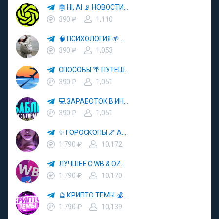
🤖 HI, AI 📡 НОВОСТИ ТЕХНОЛОГИЙ✨CURSOR🦋GEMINI🍌NANO BANANA🍌
390 ₽
1,110
🧠 ПСИХОЛОГИЯ 🌱 САМОРАЗВИТИЕ 🚀
390 ₽
1,053
СПОСОБЫ 🌴 ПУТЕШЕСТВОВАТЬ 🧳 ПОЧТИ 🌍 БЕСПЛАТНО
390 ₽
1,051
💻 ЗАРАБОТОК В ИНТЕРНЕТЕ 💰
390 ₽
1,051
✨ ГОРОСКОПЫ 🌌 АСТРОЛОГИЯ 🔮 ПРОГНОЗЫ 🃏 РАСКЛАДЫ ТАРО 🌙 ЭЗОТЕРИКА 🌿 ПСИХОЛОГИЯ
1 790 ₽
10,172
ЛУЧШЕЕ С WB & OZON 💜 ВАЙЛДБЕРРИЗ 💳 ОЗОН 🧾 МАРКЕТПЛЕЙСЫ 🏷 СКИДКИ 🛍 АКЦИИ
1 790 ₽
10,170
🔮 КРИПТО ТЕМЫ 💰 КРИПТОВАЛЮТА 🚀 БИТКОИН
1 790 ₽
10,139