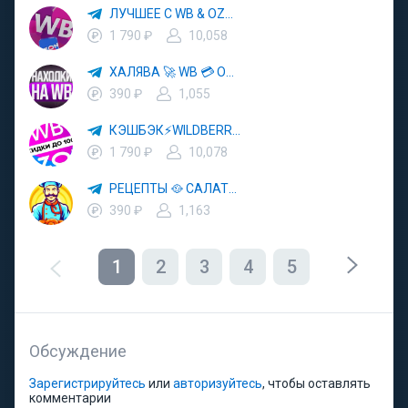
ЛУЧШЕЕ С WB & OZON 💜 ВАЙЛДБЕРРИЗ 💳 ОЗОН 🧾 МАРКЕТПЛЕЙСЫ 🏷 СКИДКИ 🛍 АКЦИИ
1 790 ₽
10,058
ХАЛЯВА 🚀 WB 💳 OZON 💜 ЯМ ⚡️ КЕШБЭК 💡 СКИДКИ 🛒 РАЗДАЧА ✨ ВЫГОДНО ⚠️ ТОВАРЫ 🔮 МАРКЕТПЛЕЙСЫ
390 ₽
1,055
КЭШБЭК⚡️WILDBERRIES 🛒 ХАЛЯВА WB 💳 СКИДКИ ВБ 🚀 ВЫКУПЫ ВАЙЛДБЕРРИЗ 💡 OZON ⚠️ РАЗДАЧА 🚨 ОЗОН ✨ КЕШБЭК 🔮 КЕШБЕК 💜 ТОВАР ЗА ОТ
1 790 ₽
10,078
РЕЦЕПТЫ 🥘 САЛАТЫ 🥗 ПП ЕДА
390 ₽
1,163
1
2
3
4
5
Обсуждение
Зарегистрируйтесь
или
авторизуйтесь
, чтобы оставлять
комментарии