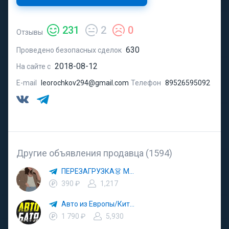
231
2
0
Отзывы
630
Проведено безопасных сделок
2018-08-12
На сайте с
E-mail
leorochkov294@gmail.com
Телефон
89526595092
Другие объявления продавца (1594)
ПЕРЕЗАГРУЗКА👗 МОДА 🛍 СТИЛЬ 🍒 ТРЕНДЫ 💼 ОБРАЗЫ
390 ₽
1,217
Авто из Европы/Китая
1 790 ₽
5,930