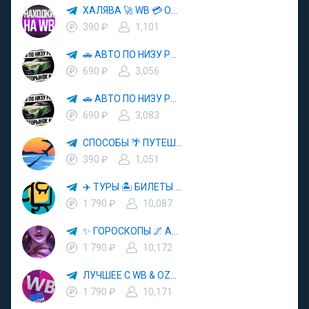
ХАЛЯВА 🚀 WB 💳 OZON 💜 ЯМ ⚡️ КЕШБЭК 💡 СКИДКИ 🛒 РАЗДАЧА ✨ ВЫГОДНО ⚠️ ТОВАРЫ 🔮 МАРКЕТПЛЕЙСЫ
390 ₽
1,101
🚗 АВТО ПО НИЗУ РЫНКА 🎯 АВТОРЫНОК РФ 🚙
690 ₽
3,056
🚗 АВТО ПО НИЗУ РЫНКА 🎯 АВТОРЫНОК РФ 🚙
690 ₽
3,083
СПОСОБЫ 🌴 ПУТЕШЕСТВОВАТЬ 🧳 ПОЧТИ 🌍 БЕСПЛАТНО
390 ₽
1,051
✈️ ТУРЫ 🏝 БИЛЕТЫ 🔥 ГОРЯЩИЕ ПУТЕВКИ 🏔 ПУТЕШЕСТВИЯ 🌍
1 790 ₽
10,087
✨ ГОРОСКОПЫ 🌌 АСТРОЛОГИЯ 🔮 ПРОГНОЗЫ 🃏 РАСКЛАДЫ ТАРО 🌙 ЭЗОТЕРИКА 🌿 ПСИХОЛОГИЯ
1 790 ₽
10,172
ЛУЧШЕЕ С WB & OZON 💜 ВАЙЛДБЕРРИЗ 💳 ОЗОН 🧾 МАРКЕТПЛЕЙСЫ 🏷 СКИДКИ 🛍 АКЦИИ
1 790 ₽
10,171