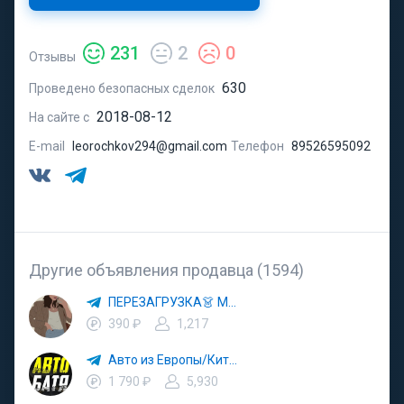
231
2
0
Отзывы
630
Проведено безопасных сделок
2018-08-12
На сайте с
E-mail
leorochkov294@gmail.com
Телефон
89526595092
Другие объявления продавца (1594)
ПЕРЕЗАГРУЗКА👗 МОДА 🛍 СТИЛЬ 🍒 ТРЕНДЫ 💼 ОБРАЗЫ
390 ₽
1,217
Авто из Европы/Китая
1 790 ₽
5,930