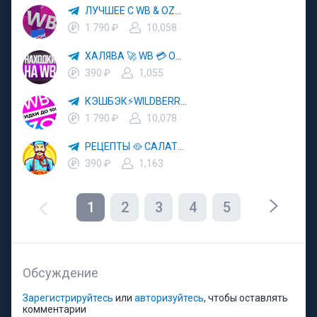
ЛУЧШЕЕ С WB & OZON 💜 ВАЙЛДБЕРРИЗ 💳 ОЗОН 🧾 МАРКЕТПЛЕЙСЫ 🏷 СКИДКИ 🛍 АКЦИИ
1 790 ₽
10,058
ХАЛЯВА 🚀 WB 💳 OZON 💜 ЯМ ⚡️ КЕШБЭК 💡 СКИДКИ 🛒 РАЗДАЧА ✨ ВЫГОДНО ⚠️ ТОВАРЫ 🔮 МАРКЕТПЛЕЙСЫ
390 ₽
1,055
КЭШБЭК⚡️WILDBERRIES 🛒 ХАЛЯВА WB 💳 СКИДКИ ВБ 🚀 ВЫКУПЫ ВАЙЛДБЕРРИЗ 💡 OZON ⚠️ РАЗДАЧА 🚨 ОЗОН ✨ КЕШБЭК 🔮 КЕШБЕК 💜 ТОВАР ЗА ОТ
1 790 ₽
10,078
РЕЦЕПТЫ 🥘 САЛАТЫ 🥗 ПП ЕДА
390 ₽
1,163
1
2
3
4
5
Обсуждение
Зарегистрируйтесь
или
авторизуйтесь
, чтобы оставлять
комментарии