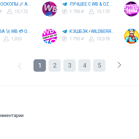
✨ ГОРОСКОПЫ 🌌 АСТРОЛОГИЯ 🔮 ПРОГНОЗЫ 🃏 РАСКЛАДЫ ТАРО 🌙 ЭЗОТЕРИКА 🌿 ПСИХОЛОГИЯ
ЛУЧШЕЕ С WB & OZON 💜 ВАЙЛДБЕРРИЗ 💳 ОЗОН 🧾 МАРКЕТПЛЕЙСЫ 🏷 СКИДКИ 🛍 АКЦИИ
 ₽
10,172
1 790 ₽
10,170
ХАЛЯВА 🚀 WB 💳 OZON 💜 ЯМ ⚡️ КЕШБЭК 💡 СКИДКИ 🛒 РАЗДАЧА ✨ ВЫГОДНО ⚠️ ТОВАРЫ 🔮 МАРКЕТПЛЕЙСЫ
КЭШБЭК⚡️WILDBERRIES 🛒 ХАЛЯВА WB 💳 СКИДКИ ВБ 🚀 ВЫКУПЫ ВАЙЛДБЕРРИЗ 💡 OZON ⚠️ РАЗДАЧА 🚨 ОЗОН ✨ КЕШБЭК 🔮 КЕШБЕК 💜 ТОВАР ЗА ОТ
1,055
1 790 ₽
10,078
1
2
3
4
5
комментарии