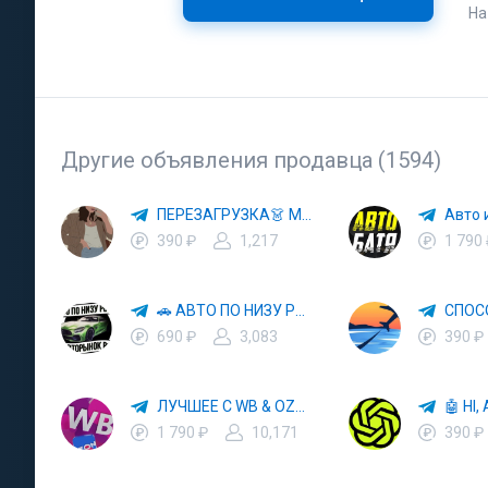
На
Другие объявления продавца (1594)
ПЕРЕЗАГРУЗКА👗 МОДА 🛍 СТИЛЬ 🍒 ТРЕНДЫ 💼 ОБРАЗЫ
390 ₽
1,217
1 790
🚗 АВТО ПО НИЗУ РЫНКА 🎯 АВТОРЫНОК РФ 🚙
690 ₽
3,083
390 ₽
ЛУЧШЕЕ С WB & OZON 💜 ВАЙЛДБЕРРИЗ 💳 ОЗОН 🧾 МАРКЕТПЛЕЙСЫ 🏷 СКИДКИ 🛍 АКЦИИ
1 790 ₽
10,171
390 ₽