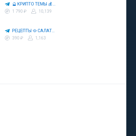
🔮 КРИПТО ТЕМЫ 💰 КРИПТОВАЛЮТА 🚀 БИТКОИН
1 790 ₽
10,139
РЕЦЕПТЫ 🥘 САЛАТЫ 🥗 ПП ЕДА
390 ₽
1,163