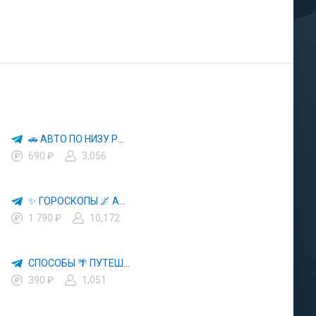
🚗 АВТО ПО НИЗУ РЫНКА 🎯 АВТОРЫНОК РФ 🚙
690 ₽
3,056
✨ ГОРОСКОПЫ 🌌 АСТРОЛОГИЯ 🔮 ПРОГНОЗЫ 🃏 РАСКЛАДЫ ТАРО 🌙 ЭЗОТЕРИКА 🌿 ПСИХОЛОГИЯ
1 790 ₽
10,172
СПОСОБЫ 🌴 ПУТЕШЕСТВОВАТЬ 🧳 ПОЧТИ 🌍 БЕСПЛАТНО
390 ₽
1,051