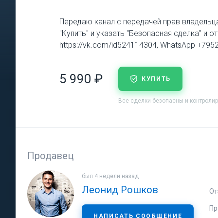
Передаю канал с передачей прав владельца
"Купить" и указать "Безопасная сделка" и о
https://vk.com/id524114304, WhatsApp +79
5 990 ₽
КУПИТЬ
Все сделки безопасны и контроли
Продавец
был 4 недели назад
Леонид Рошков
От
Пр
НАПИСАТЬ СООБЩЕНИЕ