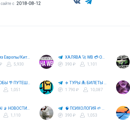
2018-08-12
 сайте с
Авто из Европы/Китая
ХАЛЯВА 🚀 WB 💳 OZON 💜 ЯМ ⚡️ КЕШБЭК 💡 СКИДКИ 🛒 РАЗДАЧА ✨ ВЫГОДНО ⚠️ ТОВАРЫ 🔮 МАРКЕТПЛЕЙСЫ
 ₽
5,930
390 ₽
1,101
СПОСОБЫ 🌴 ПУТЕШЕСТВОВАТЬ 🧳 ПОЧТИ 🌍 БЕСПЛАТНО
✈️ ТУРЫ 🏝 БИЛЕТЫ 🔥 ГОРЯЩИЕ ПУТЕВКИ 🏔 ПУТЕШЕСТВИЯ 🌍
1,051
1 790 ₽
10,087
🤖 HI, AI 📡 НОВОСТИ ТЕХНОЛОГИЙ✨CURSOR🦋GEMINI🍌NANO BANANA🍌
🧠 ПСИХОЛОГИЯ 🌱 САМОРАЗВИТИЕ 🚀
1,110
390 ₽
1,053