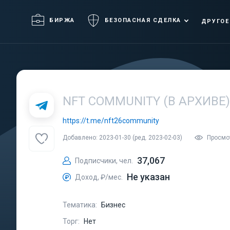
БИРЖА
БЕЗОПАСНАЯ СДЕЛКА
ДРУГОЕ
NFT COMMUNITY (В АРХИВЕ)
https://t.me/nft26community
Добавлено: 2023-01-30 (ред. 2023-02-03)
Просмо
37,067
Подписчики, чел.
Не указан
Доход, ₽/мес.
Тематика:
Бизнес
Торг:
Нет