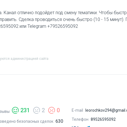
. Канал отлично подойдет под смену тематики. Чтобы быстр
тправить. Сделка проводиться очень быстро (10 - 15 минут).
526595092 или Telegram +79526595092
руются администрацией сайта
231
2
0
E-mail
leorochkov294@gmail
зывы
Телефон
89526595092
630
оведено безопасных сделок