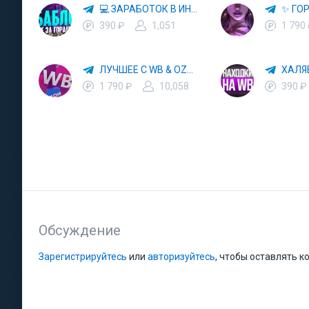
💻 ЗАРАБОТОК В ИНТЕРНЕТЕ 💰
390 ₽
1,051
1 790
ЛУЧШЕЕ С WB & OZON 💜 ВАЙЛДБЕРРИЗ 💳 ОЗОН 🧾 МАРКЕТПЛЕЙСЫ 🏷 СКИДКИ 🛍 АКЦИИ
1 790 ₽
10,058
390 ₽
Обсуждение
Зарегистрируйтесь
или
авторизуйтесь
, чтобы оставлять 