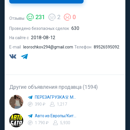
231
2
0
Отзывы
630
Проведено безопасных сделок
2018-08-12
На сайте с
E-mail
leorochkov294@gmail.com
Телефон
89526595092
Другие объявления продавца (1594)
ПЕРЕЗАГРУЗКА👗 МОДА 🛍 СТИЛЬ 🍒 ТРЕНДЫ 💼 ОБРАЗЫ
390 ₽
1,217
Авто из Европы/Китая
1 790 ₽
5,930