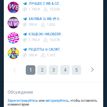
ЛУЧШЕЕ С WB & OZON 💜 ВАЙЛДБЕРРИЗ 💳 ОЗОН 🧾 МАРКЕТПЛЕЙСЫ 🏷 СКИДКИ 🛍 АКЦИИ
1 790 ₽
10,058
ХАЛЯВА 🚀 WB 💳 OZON 💜 ЯМ ⚡️ КЕШБЭК 💡 СКИДКИ 🛒 РАЗДАЧА ✨ ВЫГОДНО ⚠️ ТОВАРЫ 🔮 МАРКЕТПЛЕЙСЫ
390 ₽
1,055
КЭШБЭК⚡️WILDBERRIES 🛒 ХАЛЯВА WB 💳 СКИДКИ ВБ 🚀 ВЫКУПЫ ВАЙЛДБЕРРИЗ 💡 OZON ⚠️ РАЗДАЧА 🚨 ОЗОН ✨ КЕШБЭК 🔮 КЕШБЕК 💜 ТОВАР ЗА ОТ
1 790 ₽
10,078
РЕЦЕПТЫ 🥘 САЛАТЫ 🥗 ПП ЕДА
390 ₽
1,163
1
2
3
4
5
Обсуждение
Зарегистрируйтесь
или
авторизуйтесь
, чтобы оставлять
комментарии