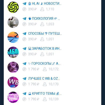
🤖 HI, AI 📡 НОВОСТИ ТЕХНОЛОГИЙ✨CURSOR🦋GEMINI🍌NANO BANANA🍌
390 ₽
1,110
🧠 ПСИХОЛОГИЯ 🌱 САМОРАЗВИТИЕ 🚀
390 ₽
1,053
СПОСОБЫ 🌴 ПУТЕШЕСТВОВАТЬ 🧳 ПОЧТИ 🌍 БЕСПЛАТНО
390 ₽
1,051
💻 ЗАРАБОТОК В ИНТЕРНЕТЕ 💰
390 ₽
1,051
✨ ГОРОСКОПЫ 🌌 АСТРОЛОГИЯ 🔮 ПРОГНОЗЫ 🃏 РАСКЛАДЫ ТАРО 🌙 ЭЗОТЕРИКА 🌿 ПСИХОЛОГИЯ
1 790 ₽
10,172
ЛУЧШЕЕ С WB & OZON 💜 ВАЙЛДБЕРРИЗ 💳 ОЗОН 🧾 МАРКЕТПЛЕЙСЫ 🏷 СКИДКИ 🛍 АКЦИИ
1 790 ₽
10,170
🔮 КРИПТО ТЕМЫ 💰 КРИПТОВАЛЮТА 🚀 БИТКОИН
1 790 ₽
10,139