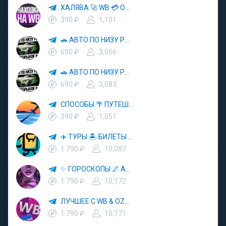
ХАЛЯВА 🚀 WB 💳 OZON 💜 ЯМ ⚡️ КЕШБЭК 💡 СКИДКИ 🛒 РАЗДАЧА ✨ ВЫГОДНО ⚠️ ТОВАРЫ 🔮 МАРКЕТПЛЕЙСЫ
390 ₽
1,101
🚗 АВТО ПО НИЗУ РЫНКА 🎯 АВТОРЫНОК РФ 🚙
690 ₽
3,056
🚗 АВТО ПО НИЗУ РЫНКА 🎯 АВТОРЫНОК РФ 🚙
690 ₽
3,083
СПОСОБЫ 🌴 ПУТЕШЕСТВОВАТЬ 🧳 ПОЧТИ 🌍 БЕСПЛАТНО
390 ₽
1,051
✈️ ТУРЫ 🏝 БИЛЕТЫ 🔥 ГОРЯЩИЕ ПУТЕВКИ 🏔 ПУТЕШЕСТВИЯ 🌍
1 790 ₽
10,087
✨ ГОРОСКОПЫ 🌌 АСТРОЛОГИЯ 🔮 ПРОГНОЗЫ 🃏 РАСКЛАДЫ ТАРО 🌙 ЭЗОТЕРИКА 🌿 ПСИХОЛОГИЯ
1 790 ₽
10,172
ЛУЧШЕЕ С WB & OZON 💜 ВАЙЛДБЕРРИЗ 💳 ОЗОН 🧾 МАРКЕТПЛЕЙСЫ 🏷 СКИДКИ 🛍 АКЦИИ
1 790 ₽
10,171