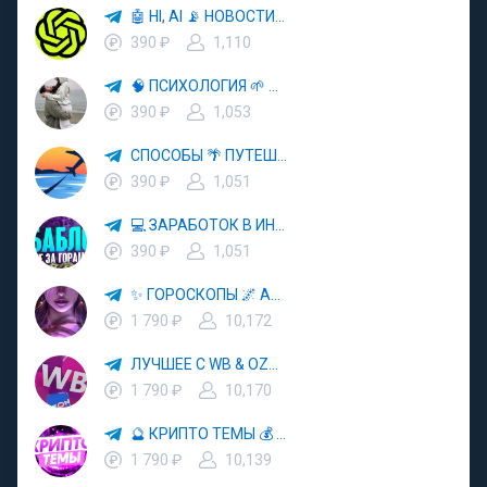
🤖 HI, AI 📡 НОВОСТИ ТЕХНОЛОГИЙ✨CURSOR🦋GEMINI🍌NANO BANANA🍌
390 ₽
1,110
🧠 ПСИХОЛОГИЯ 🌱 САМОРАЗВИТИЕ 🚀
390 ₽
1,053
СПОСОБЫ 🌴 ПУТЕШЕСТВОВАТЬ 🧳 ПОЧТИ 🌍 БЕСПЛАТНО
390 ₽
1,051
💻 ЗАРАБОТОК В ИНТЕРНЕТЕ 💰
390 ₽
1,051
✨ ГОРОСКОПЫ 🌌 АСТРОЛОГИЯ 🔮 ПРОГНОЗЫ 🃏 РАСКЛАДЫ ТАРО 🌙 ЭЗОТЕРИКА 🌿 ПСИХОЛОГИЯ
1 790 ₽
10,172
ЛУЧШЕЕ С WB & OZON 💜 ВАЙЛДБЕРРИЗ 💳 ОЗОН 🧾 МАРКЕТПЛЕЙСЫ 🏷 СКИДКИ 🛍 АКЦИИ
1 790 ₽
10,170
🔮 КРИПТО ТЕМЫ 💰 КРИПТОВАЛЮТА 🚀 БИТКОИН
1 790 ₽
10,139