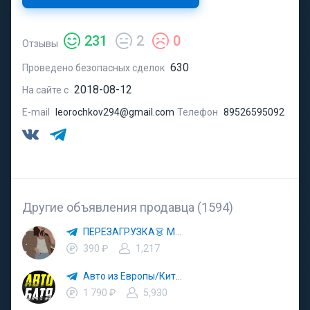
231
2
0
Отзывы
630
Проведено безопасных сделок
2018-08-12
На сайте с
E-mail
leorochkov294@gmail.com
Телефон
89526595092
Другие объявления продавца (1594)
ПЕРЕЗАГРУЗКА👗 МОДА 🛍 СТИЛЬ 🍒 ТРЕНДЫ 💼 ОБРАЗЫ
390 ₽
1,217
Авто из Европы/Китая
1 790 ₽
5,930