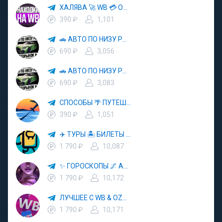
ХАЛЯВА 🚀 WB 💳 OZON 💜 ЯМ ⚡️ КЕШБЭК 💡 СКИДКИ 🛒 РАЗДАЧА ✨ ВЫГОДНО ⚠️ ТОВАРЫ 🔮 МАРКЕТПЛЕЙСЫ
390 ₽
1,101
🚗 АВТО ПО НИЗУ РЫНКА 🎯 АВТОРЫНОК РФ 🚙
690 ₽
3,056
🚗 АВТО ПО НИЗУ РЫНКА 🎯 АВТОРЫНОК РФ 🚙
690 ₽
3,083
СПОСОБЫ 🌴 ПУТЕШЕСТВОВАТЬ 🧳 ПОЧТИ 🌍 БЕСПЛАТНО
390 ₽
1,051
✈️ ТУРЫ 🏝 БИЛЕТЫ 🔥 ГОРЯЩИЕ ПУТЕВКИ 🏔 ПУТЕШЕСТВИЯ 🌍
1 790 ₽
10,087
✨ ГОРОСКОПЫ 🌌 АСТРОЛОГИЯ 🔮 ПРОГНОЗЫ 🃏 РАСКЛАДЫ ТАРО 🌙 ЭЗОТЕРИКА 🌿 ПСИХОЛОГИЯ
1 790 ₽
10,172
ЛУЧШЕЕ С WB & OZON 💜 ВАЙЛДБЕРРИЗ 💳 ОЗОН 🧾 МАРКЕТПЛЕЙСЫ 🏷 СКИДКИ 🛍 АКЦИИ
1 790 ₽
10,171