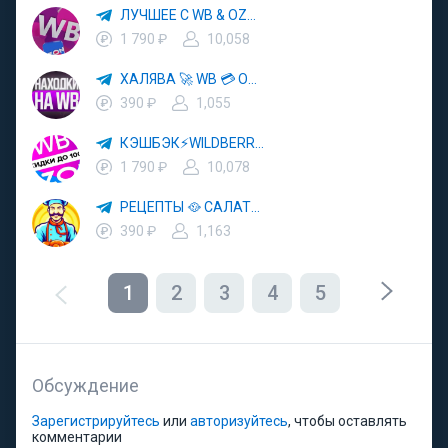
ЛУЧШЕЕ С WB & OZON 💜 ВАЙЛДБЕРРИЗ 💳 ОЗОН 🧾 МАРКЕТПЛЕЙСЫ 🏷 СКИДКИ 🛍 АКЦИИ
1 790 ₽
10,058
ХАЛЯВА 🚀 WB 💳 OZON 💜 ЯМ ⚡️ КЕШБЭК 💡 СКИДКИ 🛒 РАЗДАЧА ✨ ВЫГОДНО ⚠️ ТОВАРЫ 🔮 МАРКЕТПЛЕЙСЫ
390 ₽
1,055
КЭШБЭК⚡️WILDBERRIES 🛒 ХАЛЯВА WB 💳 СКИДКИ ВБ 🚀 ВЫКУПЫ ВАЙЛДБЕРРИЗ 💡 OZON ⚠️ РАЗДАЧА 🚨 ОЗОН ✨ КЕШБЭК 🔮 КЕШБЕК 💜 ТОВАР ЗА ОТ
1 790 ₽
10,078
РЕЦЕПТЫ 🥘 САЛАТЫ 🥗 ПП ЕДА
390 ₽
1,163
1
2
3
4
5
Обсуждение
Зарегистрируйтесь
или
авторизуйтесь
, чтобы оставлять
комментарии