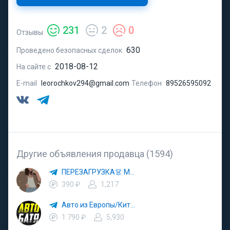
231
2
0
Отзывы
630
Проведено безопасных сделок
2018-08-12
На сайте с
E-mail
leorochkov294@gmail.com
Телефон
89526595092
Другие объявления продавца (1594)
ПЕРЕЗАГРУЗКА👗 МОДА 🛍 СТИЛЬ 🍒 ТРЕНДЫ 💼 ОБРАЗЫ
390 ₽
1,217
Авто из Европы/Китая
1 790 ₽
5,930