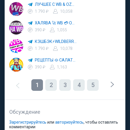
ЛУЧШЕЕ С WB & OZON 💜 ВАЙЛДБЕРРИЗ 💳 ОЗОН 🧾 МАРКЕТПЛЕЙСЫ 🏷 СКИДКИ 🛍 АКЦИИ
1 790 ₽
10,058
ХАЛЯВА 🚀 WB 💳 OZON 💜 ЯМ ⚡️ КЕШБЭК 💡 СКИДКИ 🛒 РАЗДАЧА ✨ ВЫГОДНО ⚠️ ТОВАРЫ 🔮 МАРКЕТПЛЕЙСЫ
390 ₽
1,055
КЭШБЭК⚡️WILDBERRIES 🛒 ХАЛЯВА WB 💳 СКИДКИ ВБ 🚀 ВЫКУПЫ ВАЙЛДБЕРРИЗ 💡 OZON ⚠️ РАЗДАЧА 🚨 ОЗОН ✨ КЕШБЭК 🔮 КЕШБЕК 💜 ТОВАР ЗА ОТ
1 790 ₽
10,078
РЕЦЕПТЫ 🥘 САЛАТЫ 🥗 ПП ЕДА
390 ₽
1,163
1
2
3
4
5
Обсуждение
Зарегистрируйтесь
или
авторизуйтесь
, чтобы оставлять
комментарии