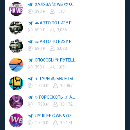
ХАЛЯВА 🚀 WB 💳 OZON 💜 ЯМ ⚡️ КЕШБЭК 💡 СКИДКИ 🛒 РАЗДАЧА ✨ ВЫГОДНО ⚠️ ТОВАРЫ 🔮 МАРКЕТПЛЕЙСЫ
390 ₽
1,101
🚗 АВТО ПО НИЗУ РЫНКА 🎯 АВТОРЫНОК РФ 🚙
690 ₽
3,056
🚗 АВТО ПО НИЗУ РЫНКА 🎯 АВТОРЫНОК РФ 🚙
690 ₽
3,083
СПОСОБЫ 🌴 ПУТЕШЕСТВОВАТЬ 🧳 ПОЧТИ 🌍 БЕСПЛАТНО
390 ₽
1,051
✈️ ТУРЫ 🏝 БИЛЕТЫ 🔥 ГОРЯЩИЕ ПУТЕВКИ 🏔 ПУТЕШЕСТВИЯ 🌍
1 790 ₽
10,087
✨ ГОРОСКОПЫ 🌌 АСТРОЛОГИЯ 🔮 ПРОГНОЗЫ 🃏 РАСКЛАДЫ ТАРО 🌙 ЭЗОТЕРИКА 🌿 ПСИХОЛОГИЯ
1 790 ₽
10,172
ЛУЧШЕЕ С WB & OZON 💜 ВАЙЛДБЕРРИЗ 💳 ОЗОН 🧾 МАРКЕТПЛЕЙСЫ 🏷 СКИДКИ 🛍 АКЦИИ
1 790 ₽
10,171