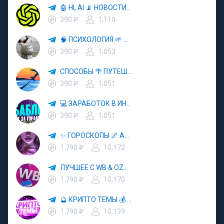
🤖 HI, AI 📡 НОВОСТИ ТЕХНОЛОГИЙ✨CURSOR🦋GEMINI🍌NANO BANANA🍌
390 ₽
1,110
🧠 ПСИХОЛОГИЯ 🌱 САМОРАЗВИТИЕ 🚀
390 ₽
1,053
СПОСОБЫ 🌴 ПУТЕШЕСТВОВАТЬ 🧳 ПОЧТИ 🌍 БЕСПЛАТНО
390 ₽
1,051
💻 ЗАРАБОТОК В ИНТЕРНЕТЕ 💰
390 ₽
1,051
✨ ГОРОСКОПЫ 🌌 АСТРОЛОГИЯ 🔮 ПРОГНОЗЫ 🃏 РАСКЛАДЫ ТАРО 🌙 ЭЗОТЕРИКА 🌿 ПСИХОЛОГИЯ
1 790 ₽
10,172
ЛУЧШЕЕ С WB & OZON 💜 ВАЙЛДБЕРРИЗ 💳 ОЗОН 🧾 МАРКЕТПЛЕЙСЫ 🏷 СКИДКИ 🛍 АКЦИИ
1 790 ₽
10,170
🔮 КРИПТО ТЕМЫ 💰 КРИПТОВАЛЮТА 🚀 БИТКОИН
1 790 ₽
10,139