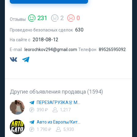
231
2
0
Отзывы
630
Проведено безопасных сделок
2018-08-12
На сайте с
E-mail
leorochkov294@gmail.com
Телефон
89526595092
Другие объявления продавца (1594)
ПЕРЕЗАГРУЗКА👗 МОДА 🛍 СТИЛЬ 🍒 ТРЕНДЫ 💼 ОБРАЗЫ
390 ₽
1,217
Авто из Европы/Китая
1 790 ₽
5,930