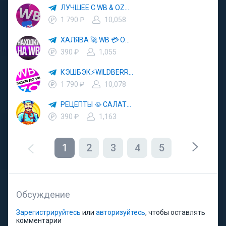
ЛУЧШЕЕ С WB & OZON 💜 ВАЙЛДБЕРРИЗ 💳 ОЗОН 🧾 МАРКЕТПЛЕЙСЫ 🏷 СКИДКИ 🛍 АКЦИИ
1 790 ₽
10,058
ХАЛЯВА 🚀 WB 💳 OZON 💜 ЯМ ⚡️ КЕШБЭК 💡 СКИДКИ 🛒 РАЗДАЧА ✨ ВЫГОДНО ⚠️ ТОВАРЫ 🔮 МАРКЕТПЛЕЙСЫ
390 ₽
1,055
КЭШБЭК⚡️WILDBERRIES 🛒 ХАЛЯВА WB 💳 СКИДКИ ВБ 🚀 ВЫКУПЫ ВАЙЛДБЕРРИЗ 💡 OZON ⚠️ РАЗДАЧА 🚨 ОЗОН ✨ КЕШБЭК 🔮 КЕШБЕК 💜 ТОВАР ЗА ОТ
1 790 ₽
10,078
РЕЦЕПТЫ 🥘 САЛАТЫ 🥗 ПП ЕДА
390 ₽
1,163
1
2
3
4
5
Обсуждение
Зарегистрируйтесь
или
авторизуйтесь
, чтобы оставлять
комментарии