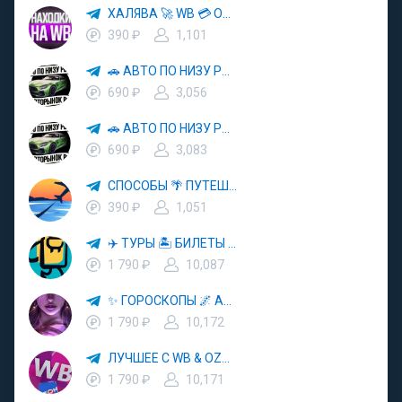
ХАЛЯВА 🚀 WB 💳 OZON 💜 ЯМ ⚡️ КЕШБЭК 💡 СКИДКИ 🛒 РАЗДАЧА ✨ ВЫГОДНО ⚠️ ТОВАРЫ 🔮 МАРКЕТПЛЕЙСЫ
390 ₽
1,101
🚗 АВТО ПО НИЗУ РЫНКА 🎯 АВТОРЫНОК РФ 🚙
690 ₽
3,056
🚗 АВТО ПО НИЗУ РЫНКА 🎯 АВТОРЫНОК РФ 🚙
690 ₽
3,083
СПОСОБЫ 🌴 ПУТЕШЕСТВОВАТЬ 🧳 ПОЧТИ 🌍 БЕСПЛАТНО
390 ₽
1,051
✈️ ТУРЫ 🏝 БИЛЕТЫ 🔥 ГОРЯЩИЕ ПУТЕВКИ 🏔 ПУТЕШЕСТВИЯ 🌍
1 790 ₽
10,087
✨ ГОРОСКОПЫ 🌌 АСТРОЛОГИЯ 🔮 ПРОГНОЗЫ 🃏 РАСКЛАДЫ ТАРО 🌙 ЭЗОТЕРИКА 🌿 ПСИХОЛОГИЯ
1 790 ₽
10,172
ЛУЧШЕЕ С WB & OZON 💜 ВАЙЛДБЕРРИЗ 💳 ОЗОН 🧾 МАРКЕТПЛЕЙСЫ 🏷 СКИДКИ 🛍 АКЦИИ
1 790 ₽
10,171