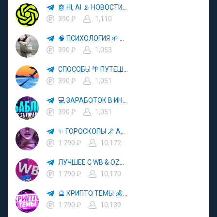
🤖 HI, AI 📡 НОВОСТИ ТЕХНОЛОГИЙ✨CURSOR🦋GEMINI🍌NANO BANANA🍌
390 ₽
1,110
🧠 ПСИХОЛОГИЯ 🌱 САМОРАЗВИТИЕ 🚀
390 ₽
1,053
СПОСОБЫ 🌴 ПУТЕШЕСТВОВАТЬ 🧳 ПОЧТИ 🌍 БЕСПЛАТНО
390 ₽
1,051
💻 ЗАРАБОТОК В ИНТЕРНЕТЕ 💰
390 ₽
1,051
✨ ГОРОСКОПЫ 🌌 АСТРОЛОГИЯ 🔮 ПРОГНОЗЫ 🃏 РАСКЛАДЫ ТАРО 🌙 ЭЗОТЕРИКА 🌿 ПСИХОЛОГИЯ
1 790 ₽
10,172
ЛУЧШЕЕ С WB & OZON 💜 ВАЙЛДБЕРРИЗ 💳 ОЗОН 🧾 МАРКЕТПЛЕЙСЫ 🏷 СКИДКИ 🛍 АКЦИИ
1 790 ₽
10,170
🔮 КРИПТО ТЕМЫ 💰 КРИПТОВАЛЮТА 🚀 БИТКОИН
1 790 ₽
10,139