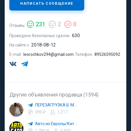
НАПИСАТЬ СООБЩЕНИЕ
231
2
0
Отзывы
630
Проведено безопасных сделок
2018-08-12
На сайте с
E-mail
leorochkov294@gmail.com
Телефон
89526595092
Другие объявления продавца (1594)
ПЕРЕЗАГРУЗКА👗 МОДА 🛍 СТИЛЬ 🍒 ТРЕНДЫ 💼 ОБРАЗЫ
390 ₽
1,217
Авто из Европы/Китая
1 790 ₽
5,930