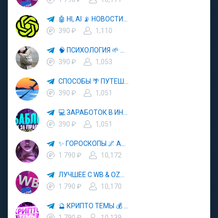
🤖 HI, AI 📡 НОВОСТИ ТЕХНОЛОГИЙ✨CURSOR🦋GEMINI🍌NANO BANANA🍌
390 ₽
1,110
🧠 ПСИХОЛОГИЯ 🌱 САМОРАЗВИТИЕ 🚀
390 ₽
1,053
СПОСОБЫ 🌴 ПУТЕШЕСТВОВАТЬ 🧳 ПОЧТИ 🌍 БЕСПЛАТНО
390 ₽
1,051
💻 ЗАРАБОТОК В ИНТЕРНЕТЕ 💰
390 ₽
1,051
✨ ГОРОСКОПЫ 🌌 АСТРОЛОГИЯ 🔮 ПРОГНОЗЫ 🃏 РАСКЛАДЫ ТАРО 🌙 ЭЗОТЕРИКА 🌿 ПСИХОЛОГИЯ
1 790 ₽
10,172
ЛУЧШЕЕ С WB & OZON 💜 ВАЙЛДБЕРРИЗ 💳 ОЗОН 🧾 МАРКЕТПЛЕЙСЫ 🏷 СКИДКИ 🛍 АКЦИИ
1 790 ₽
10,170
🔮 КРИПТО ТЕМЫ 💰 КРИПТОВАЛЮТА 🚀 БИТКОИН
1 790 ₽
10,139