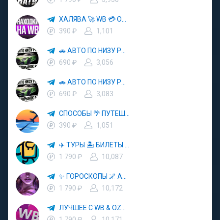
ХАЛЯВА 🚀 WB 💳 OZON 💜 ЯМ ⚡️ КЕШБЭК 💡 СКИДКИ 🛒 РАЗДАЧА ✨ ВЫГОДНО ⚠️ ТОВАРЫ 🔮 МАРКЕТПЛЕЙСЫ
390 ₽
1,101
🚗 АВТО ПО НИЗУ РЫНКА 🎯 АВТОРЫНОК РФ 🚙
690 ₽
3,056
🚗 АВТО ПО НИЗУ РЫНКА 🎯 АВТОРЫНОК РФ 🚙
690 ₽
3,083
СПОСОБЫ 🌴 ПУТЕШЕСТВОВАТЬ 🧳 ПОЧТИ 🌍 БЕСПЛАТНО
390 ₽
1,051
✈️ ТУРЫ 🏝 БИЛЕТЫ 🔥 ГОРЯЩИЕ ПУТЕВКИ 🏔 ПУТЕШЕСТВИЯ 🌍
1 790 ₽
10,087
✨ ГОРОСКОПЫ 🌌 АСТРОЛОГИЯ 🔮 ПРОГНОЗЫ 🃏 РАСКЛАДЫ ТАРО 🌙 ЭЗОТЕРИКА 🌿 ПСИХОЛОГИЯ
1 790 ₽
10,172
ЛУЧШЕЕ С WB & OZON 💜 ВАЙЛДБЕРРИЗ 💳 ОЗОН 🧾 МАРКЕТПЛЕЙСЫ 🏷 СКИДКИ 🛍 АКЦИИ
1 790 ₽
10,171