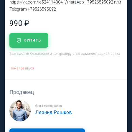
https://vk.com/id524114304, WhatsApp +79526595092 или
Telegram +79526595092
990 ₽
КУПИТЬ
Все сделки безопасны и контролируются администрацией сайта
Пожаловаться
Продавец
был 1 месяц назад
Леонид Рошков