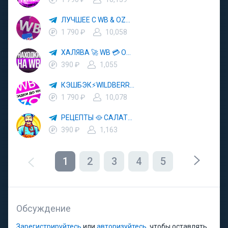
ЛУЧШЕЕ С WB & OZON 💜 ВАЙЛДБЕРРИЗ 💳 ОЗОН 🧾 МАРКЕТПЛЕЙСЫ 🏷 СКИДКИ 🛍 АКЦИИ
1 790 ₽
10,058
ХАЛЯВА 🚀 WB 💳 OZON 💜 ЯМ ⚡️ КЕШБЭК 💡 СКИДКИ 🛒 РАЗДАЧА ✨ ВЫГОДНО ⚠️ ТОВАРЫ 🔮 МАРКЕТПЛЕЙСЫ
390 ₽
1,055
КЭШБЭК⚡️WILDBERRIES 🛒 ХАЛЯВА WB 💳 СКИДКИ ВБ 🚀 ВЫКУПЫ ВАЙЛДБЕРРИЗ 💡 OZON ⚠️ РАЗДАЧА 🚨 ОЗОН ✨ КЕШБЭК 🔮 КЕШБЕК 💜 ТОВАР ЗА ОТ
1 790 ₽
10,078
РЕЦЕПТЫ 🥘 САЛАТЫ 🥗 ПП ЕДА
390 ₽
1,163
1
2
3
4
5
Обсуждение
Зарегистрируйтесь
или
авторизуйтесь
, чтобы оставлять