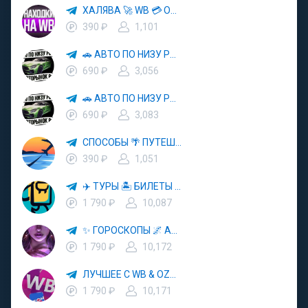
ХАЛЯВА 🚀 WB 💳 OZON 💜 ЯМ ⚡️ КЕШБЭК 💡 СКИДКИ 🛒 РАЗДАЧА ✨ ВЫГОДНО ⚠️ ТОВАРЫ 🔮 МАРКЕТПЛЕЙСЫ
390 ₽
1,101
🚗 АВТО ПО НИЗУ РЫНКА 🎯 АВТОРЫНОК РФ 🚙
690 ₽
3,056
🚗 АВТО ПО НИЗУ РЫНКА 🎯 АВТОРЫНОК РФ 🚙
690 ₽
3,083
СПОСОБЫ 🌴 ПУТЕШЕСТВОВАТЬ 🧳 ПОЧТИ 🌍 БЕСПЛАТНО
390 ₽
1,051
✈️ ТУРЫ 🏝 БИЛЕТЫ 🔥 ГОРЯЩИЕ ПУТЕВКИ 🏔 ПУТЕШЕСТВИЯ 🌍
1 790 ₽
10,087
✨ ГОРОСКОПЫ 🌌 АСТРОЛОГИЯ 🔮 ПРОГНОЗЫ 🃏 РАСКЛАДЫ ТАРО 🌙 ЭЗОТЕРИКА 🌿 ПСИХОЛОГИЯ
1 790 ₽
10,172
ЛУЧШЕЕ С WB & OZON 💜 ВАЙЛДБЕРРИЗ 💳 ОЗОН 🧾 МАРКЕТПЛЕЙСЫ 🏷 СКИДКИ 🛍 АКЦИИ
1 790 ₽
10,171