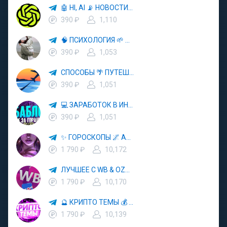
🤖 HI, AI 📡 НОВОСТИ ТЕХНОЛОГИЙ✨CURSOR🦋GEMINI🍌NANO BANANA🍌
390 ₽
1,110
🧠 ПСИХОЛОГИЯ 🌱 САМОРАЗВИТИЕ 🚀
390 ₽
1,053
СПОСОБЫ 🌴 ПУТЕШЕСТВОВАТЬ 🧳 ПОЧТИ 🌍 БЕСПЛАТНО
390 ₽
1,051
💻 ЗАРАБОТОК В ИНТЕРНЕТЕ 💰
390 ₽
1,051
✨ ГОРОСКОПЫ 🌌 АСТРОЛОГИЯ 🔮 ПРОГНОЗЫ 🃏 РАСКЛАДЫ ТАРО 🌙 ЭЗОТЕРИКА 🌿 ПСИХОЛОГИЯ
1 790 ₽
10,172
ЛУЧШЕЕ С WB & OZON 💜 ВАЙЛДБЕРРИЗ 💳 ОЗОН 🧾 МАРКЕТПЛЕЙСЫ 🏷 СКИДКИ 🛍 АКЦИИ
1 790 ₽
10,170
🔮 КРИПТО ТЕМЫ 💰 КРИПТОВАЛЮТА 🚀 БИТКОИН
1 790 ₽
10,139