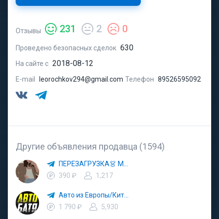
231
2
0
Отзывы
630
Проведено безопасных сделок
2018-08-12
На сайте с
E-mail
leorochkov294@gmail.com
Телефон
89526595092
Другие объявления продавца (1594)
ПЕРЕЗАГРУЗКА👗 МОДА 🛍 СТИЛЬ 🍒 ТРЕНДЫ 💼 ОБРАЗЫ
390 ₽
1,217
Авто из Европы/Китая
1 790 ₽
5,930