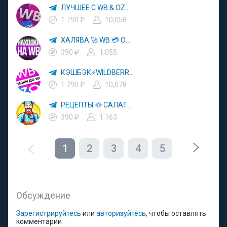
ЛУЧШЕЕ С WB & OZON 💜 ВАЙЛДБЕРРИЗ 💳 ОЗОН 🧾 МАРКЕТПЛЕЙСЫ 🏷 СКИДКИ 🛍 АКЦИИ
1 790 ₽
10,058
ХАЛЯВА 🚀 WB 💳 OZON 💜 ЯМ ⚡️ КЕШБЭК 💡 СКИДКИ 🛒 РАЗДАЧА ✨ ВЫГОДНО ⚠️ ТОВАРЫ 🔮 МАРКЕТПЛЕЙСЫ
390 ₽
1,055
КЭШБЭК⚡️WILDBERRIES 🛒 ХАЛЯВА WB 💳 СКИДКИ ВБ 🚀 ВЫКУПЫ ВАЙЛДБЕРРИЗ 💡 OZON ⚠️ РАЗДАЧА 🚨 ОЗОН ✨ КЕШБЭК 🔮 КЕШБЕК 💜 ТОВАР ЗА ОТ
1 790 ₽
10,078
РЕЦЕПТЫ 🥘 САЛАТЫ 🥗 ПП ЕДА
390 ₽
1,163
1
2
3
4
5
Обсуждение
Зарегистрируйтесь
или
авторизуйтесь
, чтобы оставлять
комментарии