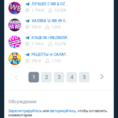
ЛУЧШЕЕ С WB & OZON 💜 ВАЙЛДБЕРРИЗ 💳 ОЗОН 🧾 МАРКЕТПЛЕЙСЫ 🏷 СКИДКИ 🛍 АКЦИИ
1 790 ₽
10,058
ХАЛЯВА 🚀 WB 💳 OZON 💜 ЯМ ⚡️ КЕШБЭК 💡 СКИДКИ 🛒 РАЗДАЧА ✨ ВЫГОДНО ⚠️ ТОВАРЫ 🔮 МАРКЕТПЛЕЙСЫ
390 ₽
1,055
КЭШБЭК⚡️WILDBERRIES 🛒 ХАЛЯВА WB 💳 СКИДКИ ВБ 🚀 ВЫКУПЫ ВАЙЛДБЕРРИЗ 💡 OZON ⚠️ РАЗДАЧА 🚨 ОЗОН ✨ КЕШБЭК 🔮 КЕШБЕК 💜 ТОВАР ЗА ОТ
1 790 ₽
10,078
РЕЦЕПТЫ 🥘 САЛАТЫ 🥗 ПП ЕДА
390 ₽
1,163
1
2
3
4
5
Обсуждение
Зарегистрируйтесь
или
авторизуйтесь
, чтобы оставлять
комментарии