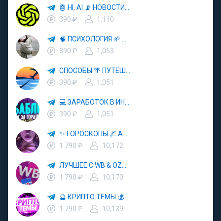
🤖 HI, AI 📡 НОВОСТИ ТЕХНОЛОГИЙ✨CURSOR🦋GEMINI🍌NANO BANANA🍌
390 ₽
1,110
🧠 ПСИХОЛОГИЯ 🌱 САМОРАЗВИТИЕ 🚀
390 ₽
1,053
СПОСОБЫ 🌴 ПУТЕШЕСТВОВАТЬ 🧳 ПОЧТИ 🌍 БЕСПЛАТНО
390 ₽
1,051
💻 ЗАРАБОТОК В ИНТЕРНЕТЕ 💰
390 ₽
1,051
✨ ГОРОСКОПЫ 🌌 АСТРОЛОГИЯ 🔮 ПРОГНОЗЫ 🃏 РАСКЛАДЫ ТАРО 🌙 ЭЗОТЕРИКА 🌿 ПСИХОЛОГИЯ
1 790 ₽
10,172
ЛУЧШЕЕ С WB & OZON 💜 ВАЙЛДБЕРРИЗ 💳 ОЗОН 🧾 МАРКЕТПЛЕЙСЫ 🏷 СКИДКИ 🛍 АКЦИИ
1 790 ₽
10,170
🔮 КРИПТО ТЕМЫ 💰 КРИПТОВАЛЮТА 🚀 БИТКОИН
1 790 ₽
10,139