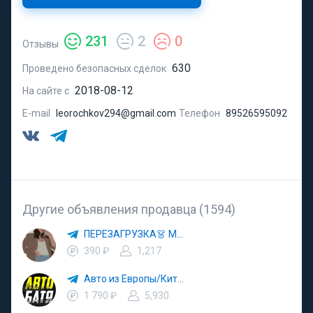
231
2
0
Отзывы
630
Проведено безопасных сделок
2018-08-12
На сайте с
E-mail
leorochkov294@gmail.com
Телефон
89526595092
Другие объявления продавца (1594)
ПЕРЕЗАГРУЗКА👗 МОДА 🛍 СТИЛЬ 🍒 ТРЕНДЫ 💼 ОБРАЗЫ
390 ₽
1,217
Авто из Европы/Китая
1 790 ₽
5,930