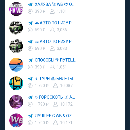
ХАЛЯВА 🚀 WB 💳 OZON 💜 ЯМ ⚡️ КЕШБЭК 💡 СКИДКИ 🛒 РАЗДАЧА ✨ ВЫГОДНО ⚠️ ТОВАРЫ 🔮 МАРКЕТПЛЕЙСЫ
390 ₽
1,101
🚗 АВТО ПО НИЗУ РЫНКА 🎯 АВТОРЫНОК РФ 🚙
690 ₽
3,056
🚗 АВТО ПО НИЗУ РЫНКА 🎯 АВТОРЫНОК РФ 🚙
690 ₽
3,083
СПОСОБЫ 🌴 ПУТЕШЕСТВОВАТЬ 🧳 ПОЧТИ 🌍 БЕСПЛАТНО
390 ₽
1,051
✈️ ТУРЫ 🏝 БИЛЕТЫ 🔥 ГОРЯЩИЕ ПУТЕВКИ 🏔 ПУТЕШЕСТВИЯ 🌍
1 790 ₽
10,087
✨ ГОРОСКОПЫ 🌌 АСТРОЛОГИЯ 🔮 ПРОГНОЗЫ 🃏 РАСКЛАДЫ ТАРО 🌙 ЭЗОТЕРИКА 🌿 ПСИХОЛОГИЯ
1 790 ₽
10,172
ЛУЧШЕЕ С WB & OZON 💜 ВАЙЛДБЕРРИЗ 💳 ОЗОН 🧾 МАРКЕТПЛЕЙСЫ 🏷 СКИДКИ 🛍 АКЦИИ
1 790 ₽
10,171