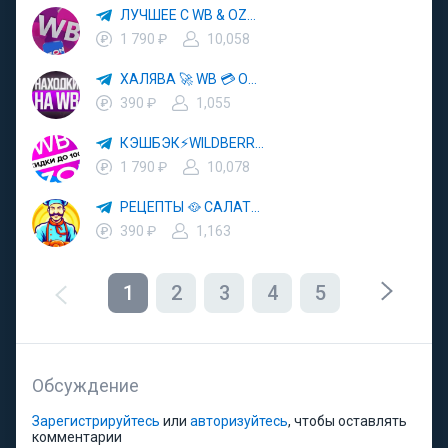
ЛУЧШЕЕ С WB & OZON 💜 ВАЙЛДБЕРРИЗ 💳 ОЗОН 🧾 МАРКЕТПЛЕЙСЫ 🏷 СКИДКИ 🛍 АКЦИИ
1 790 ₽
10,058
ХАЛЯВА 🚀 WB 💳 OZON 💜 ЯМ ⚡️ КЕШБЭК 💡 СКИДКИ 🛒 РАЗДАЧА ✨ ВЫГОДНО ⚠️ ТОВАРЫ 🔮 МАРКЕТПЛЕЙСЫ
390 ₽
1,055
КЭШБЭК⚡️WILDBERRIES 🛒 ХАЛЯВА WB 💳 СКИДКИ ВБ 🚀 ВЫКУПЫ ВАЙЛДБЕРРИЗ 💡 OZON ⚠️ РАЗДАЧА 🚨 ОЗОН ✨ КЕШБЭК 🔮 КЕШБЕК 💜 ТОВАР ЗА ОТ
1 790 ₽
10,078
РЕЦЕПТЫ 🥘 САЛАТЫ 🥗 ПП ЕДА
390 ₽
1,163
1
2
3
4
5
Обсуждение
Зарегистрируйтесь
или
авторизуйтесь
, чтобы оставлять
комментарии