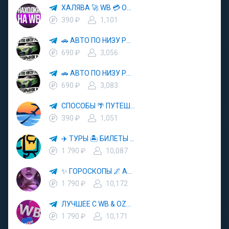
ХАЛЯВА 🚀 WB 💳 OZON 💜 ЯМ ⚡️ КЕШБЭК 💡 СКИДКИ 🛒 РАЗДАЧА ✨ ВЫГОДНО ⚠️ ТОВАРЫ 🔮 МАРКЕТПЛЕЙСЫ
390 ₽
1,101
🚗 АВТО ПО НИЗУ РЫНКА 🎯 АВТОРЫНОК РФ 🚙
690 ₽
3,056
🚗 АВТО ПО НИЗУ РЫНКА 🎯 АВТОРЫНОК РФ 🚙
690 ₽
3,083
СПОСОБЫ 🌴 ПУТЕШЕСТВОВАТЬ 🧳 ПОЧТИ 🌍 БЕСПЛАТНО
390 ₽
1,051
✈️ ТУРЫ 🏝 БИЛЕТЫ 🔥 ГОРЯЩИЕ ПУТЕВКИ 🏔 ПУТЕШЕСТВИЯ 🌍
1 790 ₽
10,087
✨ ГОРОСКОПЫ 🌌 АСТРОЛОГИЯ 🔮 ПРОГНОЗЫ 🃏 РАСКЛАДЫ ТАРО 🌙 ЭЗОТЕРИКА 🌿 ПСИХОЛОГИЯ
1 790 ₽
10,172
ЛУЧШЕЕ С WB & OZON 💜 ВАЙЛДБЕРРИЗ 💳 ОЗОН 🧾 МАРКЕТПЛЕЙСЫ 🏷 СКИДКИ 🛍 АКЦИИ
1 790 ₽
10,171