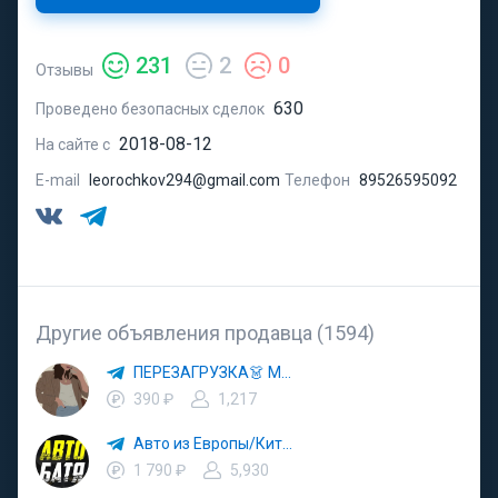
231
2
0
Отзывы
630
Проведено безопасных сделок
2018-08-12
На сайте с
E-mail
leorochkov294@gmail.com
Телефон
89526595092
Другие объявления продавца (1594)
ПЕРЕЗАГРУЗКА👗 МОДА 🛍 СТИЛЬ 🍒 ТРЕНДЫ 💼 ОБРАЗЫ
390 ₽
1,217
Авто из Европы/Китая
1 790 ₽
5,930