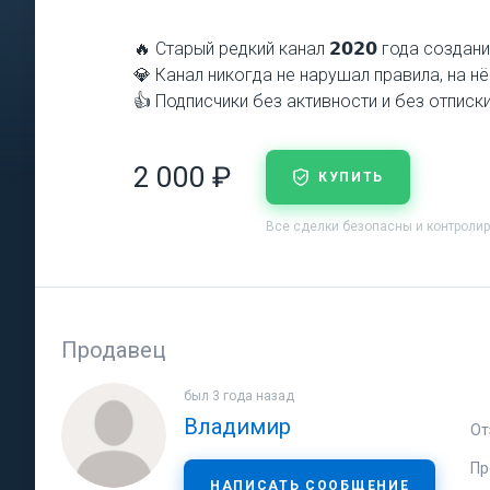
🔥 Старый редкий канал 𝟮𝟬𝟮𝟬 года созд
💎 Канал никогда не нарушал правила, на н
👍 Подписчики без активности и без отписк
2 000 ₽
КУПИТЬ
Все сделки безопасны и контроли
Продавец
был 3 года назад
Владимир
От
Пр
НАПИСАТЬ СООБЩЕНИЕ