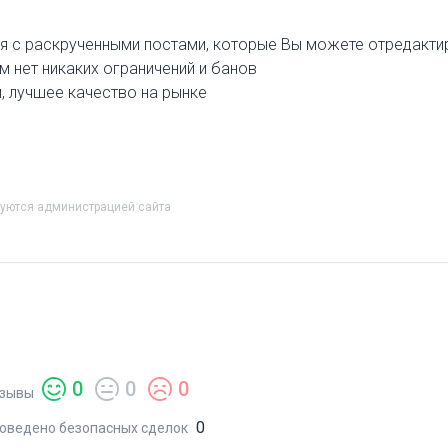
ания с раскрученными постами, которые Вы можете отредакт
ём нет никаких ограничений и банов
и, лучшее качество на рынке
руются администрацией сайта
0
0
0
зывы
0
оведено безопасных сделок