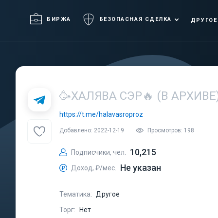
БИРЖА
БЕЗОПАСНАЯ СДЕЛКА
ДРУГОЕ
🥳ХАЛЯВА СЭР🔥 (В АРХИВЕ
https://t.me/halavasroproz
Добавлено: 2022-12-19
Просмотров: 198
10,215
Подписчики, чел.
Не указан
Доход, ₽/мес.
Тематика:
Другое
Торг:
Нет