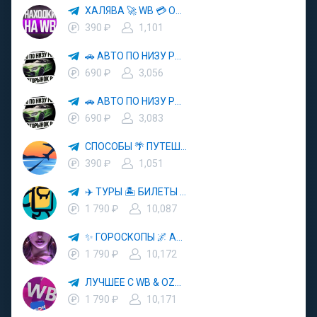
ХАЛЯВА 🚀 WB 💳 OZON 💜 ЯМ ⚡️ КЕШБЭК 💡 СКИДКИ 🛒 РАЗДАЧА ✨ ВЫГОДНО ⚠️ ТОВАРЫ 🔮 МАРКЕТПЛЕЙСЫ
390 ₽
1,101
🚗 АВТО ПО НИЗУ РЫНКА 🎯 АВТОРЫНОК РФ 🚙
690 ₽
3,056
🚗 АВТО ПО НИЗУ РЫНКА 🎯 АВТОРЫНОК РФ 🚙
690 ₽
3,083
СПОСОБЫ 🌴 ПУТЕШЕСТВОВАТЬ 🧳 ПОЧТИ 🌍 БЕСПЛАТНО
390 ₽
1,051
✈️ ТУРЫ 🏝 БИЛЕТЫ 🔥 ГОРЯЩИЕ ПУТЕВКИ 🏔 ПУТЕШЕСТВИЯ 🌍
1 790 ₽
10,087
✨ ГОРОСКОПЫ 🌌 АСТРОЛОГИЯ 🔮 ПРОГНОЗЫ 🃏 РАСКЛАДЫ ТАРО 🌙 ЭЗОТЕРИКА 🌿 ПСИХОЛОГИЯ
1 790 ₽
10,172
ЛУЧШЕЕ С WB & OZON 💜 ВАЙЛДБЕРРИЗ 💳 ОЗОН 🧾 МАРКЕТПЛЕЙСЫ 🏷 СКИДКИ 🛍 АКЦИИ
1 790 ₽
10,171