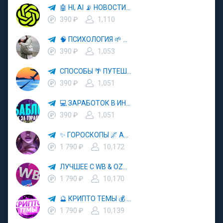
🤖 HI, AI 📡 НОВОСТИ ТЕХНОЛОГИЙ✨CURSOR🦋GEMINI🍌NANO BANANA🍌
390 ₽
1,110
🧠 ПСИХОЛОГИЯ 🌱 САМОРАЗВИТИЕ 🚀
390 ₽
1,053
СПОСОБЫ 🌴 ПУТЕШЕСТВОВАТЬ 🧳 ПОЧТИ 🌍 БЕСПЛАТНО
390 ₽
1,051
💻 ЗАРАБОТОК В ИНТЕРНЕТЕ 💰
390 ₽
1,051
✨ ГОРОСКОПЫ 🌌 АСТРОЛОГИЯ 🔮 ПРОГНОЗЫ 🃏 РАСКЛАДЫ ТАРО 🌙 ЭЗОТЕРИКА 🌿 ПСИХОЛОГИЯ
1 790 ₽
10,172
ЛУЧШЕЕ С WB & OZON 💜 ВАЙЛДБЕРРИЗ 💳 ОЗОН 🧾 МАРКЕТПЛЕЙСЫ 🏷 СКИДКИ 🛍 АКЦИИ
1 790 ₽
10,170
🔮 КРИПТО ТЕМЫ 💰 КРИПТОВАЛЮТА 🚀 БИТКОИН
1 790 ₽
10,139