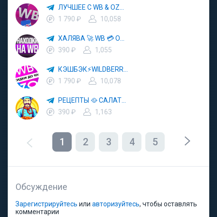
ЛУЧШЕЕ С WB & OZON 💜 ВАЙЛДБЕРРИЗ 💳 ОЗОН 🧾 МАРКЕТПЛЕЙСЫ 🏷 СКИДКИ 🛍 АКЦИИ
1 790 ₽
10,058
ХАЛЯВА 🚀 WB 💳 OZON 💜 ЯМ ⚡️ КЕШБЭК 💡 СКИДКИ 🛒 РАЗДАЧА ✨ ВЫГОДНО ⚠️ ТОВАРЫ 🔮 МАРКЕТПЛЕЙСЫ
390 ₽
1,055
КЭШБЭК⚡️WILDBERRIES 🛒 ХАЛЯВА WB 💳 СКИДКИ ВБ 🚀 ВЫКУПЫ ВАЙЛДБЕРРИЗ 💡 OZON ⚠️ РАЗДАЧА 🚨 ОЗОН ✨ КЕШБЭК 🔮 КЕШБЕК 💜 ТОВАР ЗА ОТ
1 790 ₽
10,078
РЕЦЕПТЫ 🥘 САЛАТЫ 🥗 ПП ЕДА
390 ₽
1,163
1
2
3
4
5
Обсуждение
Зарегистрируйтесь
или
авторизуйтесь
, чтобы оставлять
комментарии