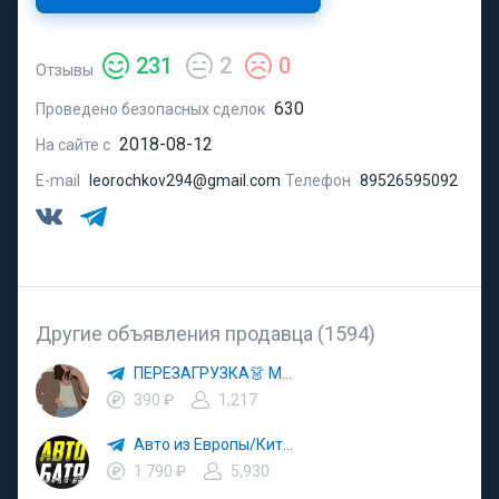
231
2
0
Отзывы
630
Проведено безопасных сделок
2018-08-12
На сайте с
E-mail
leorochkov294@gmail.com
Телефон
89526595092
Другие объявления продавца (1594)
ПЕРЕЗАГРУЗКА👗 МОДА 🛍 СТИЛЬ 🍒 ТРЕНДЫ 💼 ОБРАЗЫ
390 ₽
1,217
Авто из Европы/Китая
1 790 ₽
5,930