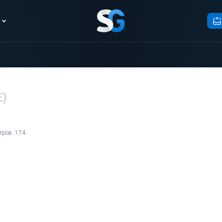
Е)
ров: 174