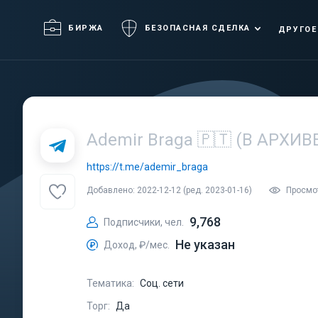
БИРЖА
БЕЗОПАСНАЯ СДЕЛКА
ДРУГОЕ
Ademir Braga 🇵🇹 (В АРХИВ
https://t.me/ademir_braga
Добавлено: 2022-12-12 (ред. 2023-01-16)
Просмот
9,768
Подписчики, чел.
Не указан
Доход, ₽/мес.
Тематика:
Соц. сети
Торг:
Да