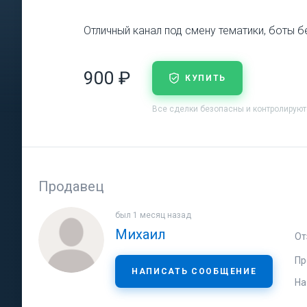
Отличный канал под смену тематики, боты бе
900 ₽
КУПИТЬ
Все сделки безопасны и контролирую
Продавец
был 1 месяц назад
Михаил
От
Пр
НАПИСАТЬ СООБЩЕНИЕ
На