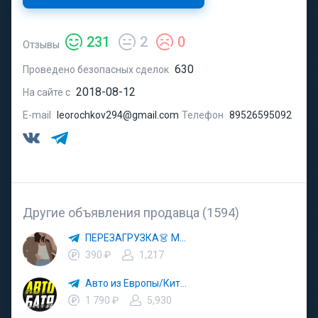
231
2
0
Отзывы
630
Проведено безопасных сделок
2018-08-12
На сайте с
E-mail
leorochkov294@gmail.com
Телефон
89526595092
Другие объявления продавца (1594)
ПЕРЕЗАГРУЗКА👗 МОДА 🛍 СТИЛЬ 🍒 ТРЕНДЫ 💼 ОБРАЗЫ
390 ₽
1,217
Авто из Европы/Китая
1 790 ₽
5,930