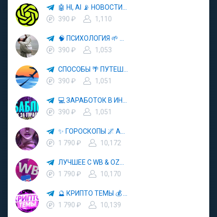
🤖 HI, AI 📡 НОВОСТИ ТЕХНОЛОГИЙ✨CURSOR🦋GEMINI🍌NANO BANANA🍌
390 ₽
1,110
🧠 ПСИХОЛОГИЯ 🌱 САМОРАЗВИТИЕ 🚀
390 ₽
1,053
СПОСОБЫ 🌴 ПУТЕШЕСТВОВАТЬ 🧳 ПОЧТИ 🌍 БЕСПЛАТНО
390 ₽
1,051
💻 ЗАРАБОТОК В ИНТЕРНЕТЕ 💰
390 ₽
1,051
✨ ГОРОСКОПЫ 🌌 АСТРОЛОГИЯ 🔮 ПРОГНОЗЫ 🃏 РАСКЛАДЫ ТАРО 🌙 ЭЗОТЕРИКА 🌿 ПСИХОЛОГИЯ
1 790 ₽
10,172
ЛУЧШЕЕ С WB & OZON 💜 ВАЙЛДБЕРРИЗ 💳 ОЗОН 🧾 МАРКЕТПЛЕЙСЫ 🏷 СКИДКИ 🛍 АКЦИИ
1 790 ₽
10,170
🔮 КРИПТО ТЕМЫ 💰 КРИПТОВАЛЮТА 🚀 БИТКОИН
1 790 ₽
10,139