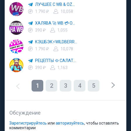
ЛУЧШЕЕ С WB & OZON 💜 ВАЙЛДБЕРРИЗ 💳 ОЗОН 🧾 МАРКЕТПЛЕЙСЫ 🏷 СКИДКИ 🛍 АКЦИИ
1 790 ₽
10,058
ХАЛЯВА 🚀 WB 💳 OZON 💜 ЯМ ⚡️ КЕШБЭК 💡 СКИДКИ 🛒 РАЗДАЧА ✨ ВЫГОДНО ⚠️ ТОВАРЫ 🔮 МАРКЕТПЛЕЙСЫ
390 ₽
1,055
КЭШБЭК⚡️WILDBERRIES 🛒 ХАЛЯВА WB 💳 СКИДКИ ВБ 🚀 ВЫКУПЫ ВАЙЛДБЕРРИЗ 💡 OZON ⚠️ РАЗДАЧА 🚨 ОЗОН ✨ КЕШБЭК 🔮 КЕШБЕК 💜 ТОВАР ЗА ОТ
1 790 ₽
10,078
РЕЦЕПТЫ 🥘 САЛАТЫ 🥗 ПП ЕДА
390 ₽
1,163
1
2
3
4
5
Обсуждение
Зарегистрируйтесь
или
авторизуйтесь
, чтобы оставлять
комментарии