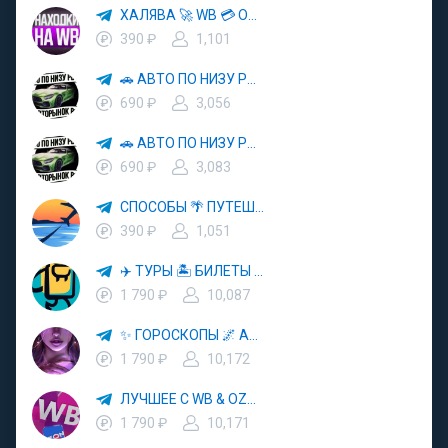
ХАЛЯВА 🚀 WB 💳 OZON 💜 ЯМ ⚡️ КЕШБЭК 💡 СКИДКИ 🛒 РАЗДАЧА ✨ ВЫГОДНО ⚠️ ТОВАРЫ 🔮 МАРКЕТПЛЕЙСЫ
390 ₽
1,101
🚗 АВТО ПО НИЗУ РЫНКА 🎯 АВТОРЫНОК РФ 🚙
690 ₽
3,056
🚗 АВТО ПО НИЗУ РЫНКА 🎯 АВТОРЫНОК РФ 🚙
690 ₽
3,083
СПОСОБЫ 🌴 ПУТЕШЕСТВОВАТЬ 🧳 ПОЧТИ 🌍 БЕСПЛАТНО
390 ₽
1,051
✈️ ТУРЫ 🏝 БИЛЕТЫ 🔥 ГОРЯЩИЕ ПУТЕВКИ 🏔 ПУТЕШЕСТВИЯ 🌍
1 790 ₽
10,087
✨ ГОРОСКОПЫ 🌌 АСТРОЛОГИЯ 🔮 ПРОГНОЗЫ 🃏 РАСКЛАДЫ ТАРО 🌙 ЭЗОТЕРИКА 🌿 ПСИХОЛОГИЯ
1 790 ₽
10,172
ЛУЧШЕЕ С WB & OZON 💜 ВАЙЛДБЕРРИЗ 💳 ОЗОН 🧾 МАРКЕТПЛЕЙСЫ 🏷 СКИДКИ 🛍 АКЦИИ
1 790 ₽
10,171