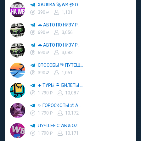
ХАЛЯВА 🚀 WB 💳 OZON 💜 ЯМ ⚡️ КЕШБЭК 💡 СКИДКИ 🛒 РАЗДАЧА ✨ ВЫГОДНО ⚠️ ТОВАРЫ 🔮 МАРКЕТПЛЕЙСЫ
390 ₽
1,101
🚗 АВТО ПО НИЗУ РЫНКА 🎯 АВТОРЫНОК РФ 🚙
690 ₽
3,056
🚗 АВТО ПО НИЗУ РЫНКА 🎯 АВТОРЫНОК РФ 🚙
690 ₽
3,083
СПОСОБЫ 🌴 ПУТЕШЕСТВОВАТЬ 🧳 ПОЧТИ 🌍 БЕСПЛАТНО
390 ₽
1,051
✈️ ТУРЫ 🏝 БИЛЕТЫ 🔥 ГОРЯЩИЕ ПУТЕВКИ 🏔 ПУТЕШЕСТВИЯ 🌍
1 790 ₽
10,087
✨ ГОРОСКОПЫ 🌌 АСТРОЛОГИЯ 🔮 ПРОГНОЗЫ 🃏 РАСКЛАДЫ ТАРО 🌙 ЭЗОТЕРИКА 🌿 ПСИХОЛОГИЯ
1 790 ₽
10,172
ЛУЧШЕЕ С WB & OZON 💜 ВАЙЛДБЕРРИЗ 💳 ОЗОН 🧾 МАРКЕТПЛЕЙСЫ 🏷 СКИДКИ 🛍 АКЦИИ
1 790 ₽
10,171