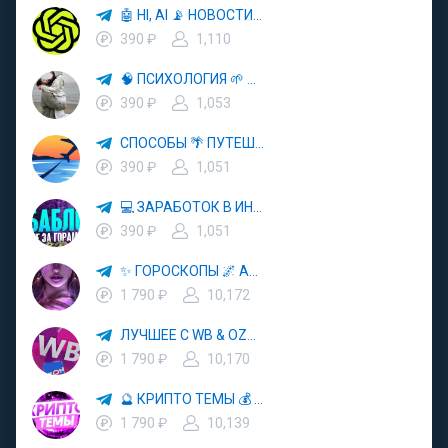
🤖 HI, AI 📡 НОВОСТИ ТЕХНОЛОГИЙ✨CURSOR🦋GEMINI🍌NANO BANANA🍌
390 ₽
1,110
🧠 ПСИХОЛОГИЯ 🌱 САМОРАЗВИТИЕ 🚀
390 ₽
1,053
СПОСОБЫ 🌴 ПУТЕШЕСТВОВАТЬ 🧳 ПОЧТИ 🌍 БЕСПЛАТНО
390 ₽
1,051
💻 ЗАРАБОТОК В ИНТЕРНЕТЕ 💰
390 ₽
1,051
✨ ГОРОСКОПЫ 🌌 АСТРОЛОГИЯ 🔮 ПРОГНОЗЫ 🃏 РАСКЛАДЫ ТАРО 🌙 ЭЗОТЕРИКА 🌿 ПСИХОЛОГИЯ
1 790 ₽
10,172
ЛУЧШЕЕ С WB & OZON 💜 ВАЙЛДБЕРРИЗ 💳 ОЗОН 🧾 МАРКЕТПЛЕЙСЫ 🏷 СКИДКИ 🛍 АКЦИИ
1 790 ₽
10,170
🔮 КРИПТО ТЕМЫ 💰 КРИПТОВАЛЮТА 🚀 БИТКОИН
1 790 ₽
10,139