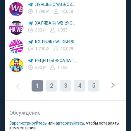
ЛУЧШЕЕ С WB & OZON 💜 ВАЙЛДБЕРРИЗ 💳 ОЗОН 🧾 МАРКЕТПЛЕЙСЫ 🏷 СКИДКИ 🛍 АКЦИИ
1 790 ₽
10,058
ХАЛЯВА 🚀 WB 💳 OZON 💜 ЯМ ⚡️ КЕШБЭК 💡 СКИДКИ 🛒 РАЗДАЧА ✨ ВЫГОДНО ⚠️ ТОВАРЫ 🔮 МАРКЕТПЛЕЙСЫ
390 ₽
1,055
КЭШБЭК⚡️WILDBERRIES 🛒 ХАЛЯВА WB 💳 СКИДКИ ВБ 🚀 ВЫКУПЫ ВАЙЛДБЕРРИЗ 💡 OZON ⚠️ РАЗДАЧА 🚨 ОЗОН ✨ КЕШБЭК 🔮 КЕШБЕК 💜 ТОВАР ЗА ОТ
1 790 ₽
10,078
РЕЦЕПТЫ 🥘 САЛАТЫ 🥗 ПП ЕДА
390 ₽
1,163
1
2
3
4
5
Обсуждение
Зарегистрируйтесь
или
авторизуйтесь
, чтобы оставлять
комментарии