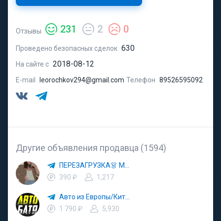
231
2
0
Отзывы
630
Проведено безопасных сделок
2018-08-12
На сайте с
E-mail
leorochkov294@gmail.com
Телефон
89526595092
Другие объявления продавца (1594)
ПЕРЕЗАГРУЗКА👗 МОДА 🛍 СТИЛЬ 🍒 ТРЕНДЫ 💼 ОБРАЗЫ
390 ₽
1,217
Авто из Европы/Китая
1 790 ₽
5,930