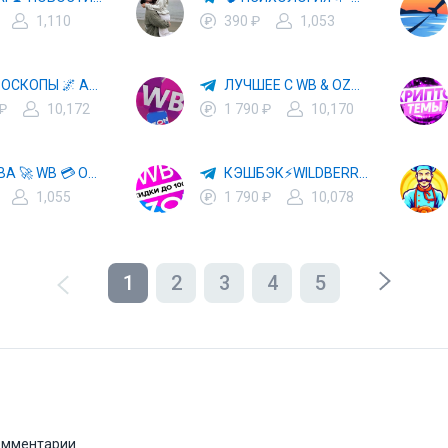
1,110
390 ₽
1,053
✨ ГОРОСКОПЫ 🌌 АСТРОЛОГИЯ 🔮 ПРОГНОЗЫ 🃏 РАСКЛАДЫ ТАРО 🌙 ЭЗОТЕРИКА 🌿 ПСИХОЛОГИЯ
ЛУЧШЕЕ С WB & OZON 💜 ВАЙЛДБЕРРИЗ 💳 ОЗОН 🧾 МАРКЕТПЛЕЙСЫ 🏷 СКИДКИ 🛍 АКЦИИ
 ₽
10,172
1 790 ₽
10,170
ХАЛЯВА 🚀 WB 💳 OZON 💜 ЯМ ⚡️ КЕШБЭК 💡 СКИДКИ 🛒 РАЗДАЧА ✨ ВЫГОДНО ⚠️ ТОВАРЫ 🔮 МАРКЕТПЛЕЙСЫ
КЭШБЭК⚡️WILDBERRIES 🛒 ХАЛЯВА WB 💳 СКИДКИ ВБ 🚀 ВЫКУПЫ ВАЙЛДБЕРРИЗ 💡 OZON ⚠️ РАЗДАЧА 🚨 ОЗОН ✨ КЕШБЭК 🔮 КЕШБЕК 💜 ТОВАР ЗА ОТ
1,055
1 790 ₽
10,078
1
2
3
4
5
комментарии