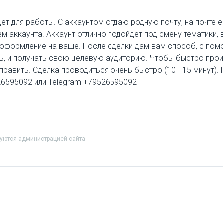
дет для работы. С аккаунтом отдаю родную почту, на почте 
м аккаунта. Аккаунт отлично подойдет под смену тематики,
ь оформление на ваше. После сделки дам вам способ, с п
сть, и получать свою целевую аудиторию. Чтобы быстро про
тправить. Сделка проводиться очень быстро (10 - 15 минут).
526595092 или Telegram +79526595092
руются администрацией сайта