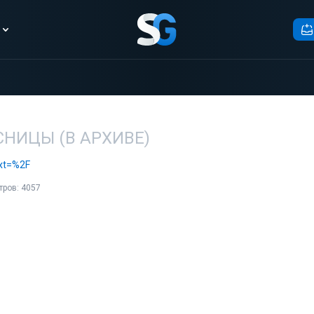
НИЦЫ (В АРХИВЕ)
xt=%2F
тров: 4057