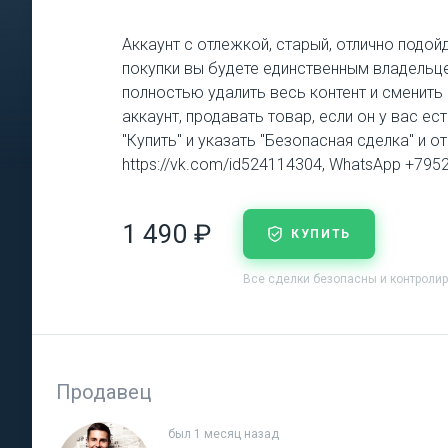
Аккаунт с отлежкой, старый, отлично подой
покупки вы будете единственным владельце
полностью удалить весь контент и сменит
аккаунт, продавать товар, если он у вас е
"Купить" и указать "Безопасная сделка" и о
https://vk.com/id524114304, WhatsApp +79
1 490 ₽
КУПИТЬ
Все сделки безопасны и контроли
Продавец
был 1 месяц назад