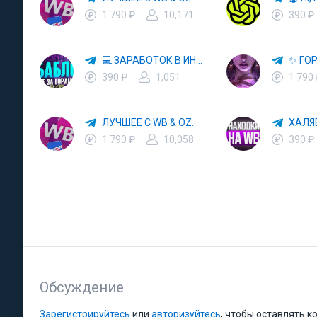
1 790 ₽
10,171
390 ₽
💻 ЗАРАБОТОК В ИНТЕРНЕТЕ 💰
390 ₽
1,051
1 790
ЛУЧШЕЕ С WB & OZON 💜 ВАЙЛДБЕРРИЗ 💳 ОЗОН 🧾 МАРКЕТПЛЕЙСЫ 🏷 СКИДКИ 🛍 АКЦИИ
1 790 ₽
10,058
390 ₽
Обсуждение
Зарегистрируйтесь
или
авторизуйтесь
, чтобы оставлять 