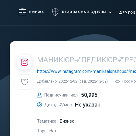
БИРЖА
БЕЗОПАСНАЯ СДЕЛКА
ДРУГОЕ
МАНИКЮР💅ПЕДИКЮР💕РЕС
https://www.instagram.com/maniksalonshops/?ne
Добавлено: 2022-12-02 (ред. 2022-12-02)
Просмо
50,995
Подписчики, чел.
Не указан
Доход, ₽/мес.
Тематика:
Бизнес
Торг:
Нет