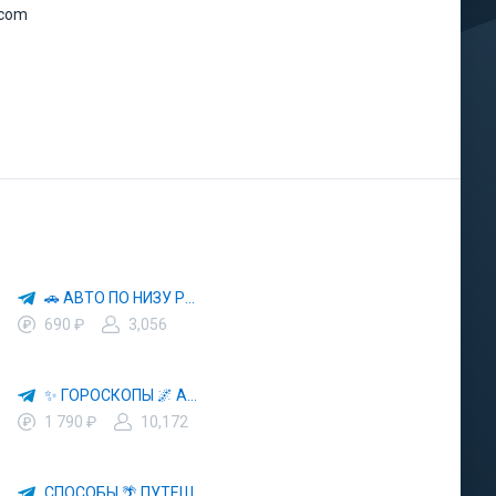
.com
🚗 АВТО ПО НИЗУ РЫНКА 🎯 АВТОРЫНОК РФ 🚙
690 ₽
3,056
✨ ГОРОСКОПЫ 🌌 АСТРОЛОГИЯ 🔮 ПРОГНОЗЫ 🃏 РАСКЛАДЫ ТАРО 🌙 ЭЗОТЕРИКА 🌿 ПСИХОЛОГИЯ
1 790 ₽
10,172
СПОСОБЫ 🌴 ПУТЕШЕСТВОВАТЬ 🧳 ПОЧТИ 🌍 БЕСПЛАТНО