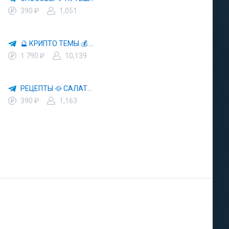
390 ₽
1,051
🔮 КРИПТО ТЕМЫ 💰 КРИПТОВАЛЮТА 🚀 БИТКОИН
1 790 ₽
10,139
РЕЦЕПТЫ 🥘 САЛАТЫ 🥗 ПП ЕДА
390 ₽
1,163