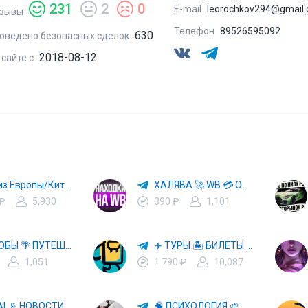
231
2
0
E-mail
leorochkov294@gmail
зывы
Телефон
89526595092
630
оведено безопасных сделок
2018-08-12
 сайте с
Авто из Европы/Китая
ХАЛЯВА 🚀 WB 💳 OZON 💜 ЯМ ⚡️ КЕШБЭК 💡 СКИДКИ 🛒 РАЗДАЧА ✨ ВЫГОДНО ⚠️ ТОВАРЫ 🔮 МАРКЕТПЛЕЙСЫ
 ₽
5,930
390 ₽
1,101
СПОСОБЫ 🌴 ПУТЕШЕСТВОВАТЬ 🧳 ПОЧТИ 🌍 БЕСПЛАТНО
✈️ ТУРЫ 🏝 БИЛЕТЫ 🔥 ГОРЯЩИЕ ПУТЕВКИ 🏔 ПУТЕШЕСТВИЯ 🌍
1,051
1 790 ₽
10,087
🤖 HI, AI 📡 НОВОСТИ ТЕХНОЛОГИЙ✨CURSOR🦋GEMINI🍌NANO BANANA🍌
🧠 ПСИХОЛОГИЯ 🌱 САМОРАЗВИТИЕ 🚀