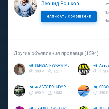
Леонид Рошков
От
Пр
НАПИСАТЬ СООБЩЕНИЕ
На
Другие объявления продавца (1594)
ПЕРЕЗАГРУЗКА👗 МОДА 🛍 СТИЛЬ 🍒 ТРЕНДЫ 💼 ОБРАЗЫ
390 ₽
1,217
1 790
🚗 АВТО ПО НИЗУ РЫНКА 🎯 АВТОРЫНОК РФ 🚙
690 ₽
3,083
390 ₽
ЛУЧШЕЕ С WB & OZON 💜 ВАЙЛДБЕРРИЗ 💳 ОЗОН 🧾 МАРКЕТПЛЕЙСЫ 🏷 СКИДКИ 🛍 АКЦИИ