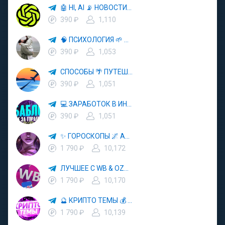
🤖 HI, AI 📡 НОВОСТИ ТЕХНОЛОГИЙ✨CURSOR🦋GEMINI🍌NANO BANANA🍌
390 ₽
1,110
🧠 ПСИХОЛОГИЯ 🌱 САМОРАЗВИТИЕ 🚀
390 ₽
1,053
СПОСОБЫ 🌴 ПУТЕШЕСТВОВАТЬ 🧳 ПОЧТИ 🌍 БЕСПЛАТНО
390 ₽
1,051
💻 ЗАРАБОТОК В ИНТЕРНЕТЕ 💰
390 ₽
1,051
✨ ГОРОСКОПЫ 🌌 АСТРОЛОГИЯ 🔮 ПРОГНОЗЫ 🃏 РАСКЛАДЫ ТАРО 🌙 ЭЗОТЕРИКА 🌿 ПСИХОЛОГИЯ
1 790 ₽
10,172
ЛУЧШЕЕ С WB & OZON 💜 ВАЙЛДБЕРРИЗ 💳 ОЗОН 🧾 МАРКЕТПЛЕЙСЫ 🏷 СКИДКИ 🛍 АКЦИИ
1 790 ₽
10,170
🔮 КРИПТО ТЕМЫ 💰 КРИПТОВАЛЮТА 🚀 БИТКОИН
1 790 ₽
10,139