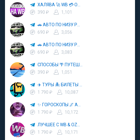
ХАЛЯВА 🚀 WB 💳 OZON 💜 ЯМ ⚡️ КЕШБЭК 💡 СКИДКИ 🛒 РАЗДАЧА ✨ ВЫГОДНО ⚠️ ТОВАРЫ 🔮 МАРКЕТПЛЕЙСЫ
390 ₽
1,101
🚗 АВТО ПО НИЗУ РЫНКА 🎯 АВТОРЫНОК РФ 🚙
690 ₽
3,056
🚗 АВТО ПО НИЗУ РЫНКА 🎯 АВТОРЫНОК РФ 🚙
690 ₽
3,083
СПОСОБЫ 🌴 ПУТЕШЕСТВОВАТЬ 🧳 ПОЧТИ 🌍 БЕСПЛАТНО
390 ₽
1,051
✈️ ТУРЫ 🏝 БИЛЕТЫ 🔥 ГОРЯЩИЕ ПУТЕВКИ 🏔 ПУТЕШЕСТВИЯ 🌍
1 790 ₽
10,087
✨ ГОРОСКОПЫ 🌌 АСТРОЛОГИЯ 🔮 ПРОГНОЗЫ 🃏 РАСКЛАДЫ ТАРО 🌙 ЭЗОТЕРИКА 🌿 ПСИХОЛОГИЯ
1 790 ₽
10,172
ЛУЧШЕЕ С WB & OZON 💜 ВАЙЛДБЕРРИЗ 💳 ОЗОН 🧾 МАРКЕТПЛЕЙСЫ 🏷 СКИДКИ 🛍 АКЦИИ
1 790 ₽
10,171