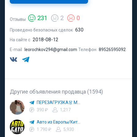
231
2
0
Отзывы
630
Проведено безопасных сделок
2018-08-12
На сайте с
E-mail
leorochkov294@gmail.com
Телефон
89526595092
Другие объявления продавца (1594)
ПЕРЕЗАГРУЗКА👗 МОДА 🛍 СТИЛЬ 🍒 ТРЕНДЫ 💼 ОБРАЗЫ
390 ₽
1,217
Авто из Европы/Китая
1 790 ₽
5,930