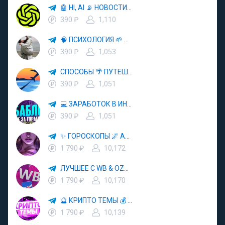
🤖 HI, AI 📡 НОВОСТИ ТЕХНОЛОГИЙ✨CURSOR🦋GEMINI🍌NANO BANANA🍌
390 ₽
1,110
🧠 ПСИХОЛОГИЯ 🌱 САМОРАЗВИТИЕ 🚀
390 ₽
1,053
СПОСОБЫ 🌴 ПУТЕШЕСТВОВАТЬ 🧳 ПОЧТИ 🌍 БЕСПЛАТНО
390 ₽
1,051
💻 ЗАРАБОТОК В ИНТЕРНЕТЕ 💰
390 ₽
1,051
✨ ГОРОСКОПЫ 🌌 АСТРОЛОГИЯ 🔮 ПРОГНОЗЫ 🃏 РАСКЛАДЫ ТАРО 🌙 ЭЗОТЕРИКА 🌿 ПСИХОЛОГИЯ
1 790 ₽
10,172
ЛУЧШЕЕ С WB & OZON 💜 ВАЙЛДБЕРРИЗ 💳 ОЗОН 🧾 МАРКЕТПЛЕЙСЫ 🏷 СКИДКИ 🛍 АКЦИИ
1 790 ₽
10,170
🔮 КРИПТО ТЕМЫ 💰 КРИПТОВАЛЮТА 🚀 БИТКОИН
1 790 ₽
10,139