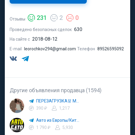
231
2
0
Отзывы
630
Проведено безопасных сделок
2018-08-12
На сайте с
E-mail
leorochkov294@gmail.com
Телефон
89526595092
Другие объявления продавца (1594)
ПЕРЕЗАГРУЗКА👗 МОДА 🛍 СТИЛЬ 🍒 ТРЕНДЫ 💼 ОБРАЗЫ
390 ₽
1,217
Авто из Европы/Китая
1 790 ₽
5,930