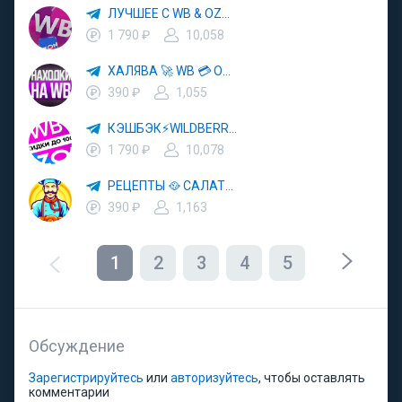
ЛУЧШЕЕ С WB & OZON 💜 ВАЙЛДБЕРРИЗ 💳 ОЗОН 🧾 МАРКЕТПЛЕЙСЫ 🏷 СКИДКИ 🛍 АКЦИИ
1 790 ₽
10,058
ХАЛЯВА 🚀 WB 💳 OZON 💜 ЯМ ⚡️ КЕШБЭК 💡 СКИДКИ 🛒 РАЗДАЧА ✨ ВЫГОДНО ⚠️ ТОВАРЫ 🔮 МАРКЕТПЛЕЙСЫ
390 ₽
1,055
КЭШБЭК⚡️WILDBERRIES 🛒 ХАЛЯВА WB 💳 СКИДКИ ВБ 🚀 ВЫКУПЫ ВАЙЛДБЕРРИЗ 💡 OZON ⚠️ РАЗДАЧА 🚨 ОЗОН ✨ КЕШБЭК 🔮 КЕШБЕК 💜 ТОВАР ЗА ОТ
1 790 ₽
10,078
РЕЦЕПТЫ 🥘 САЛАТЫ 🥗 ПП ЕДА
390 ₽
1,163
1
2
3
4
5
Обсуждение
Зарегистрируйтесь
или
авторизуйтесь
, чтобы оставлять
комментарии