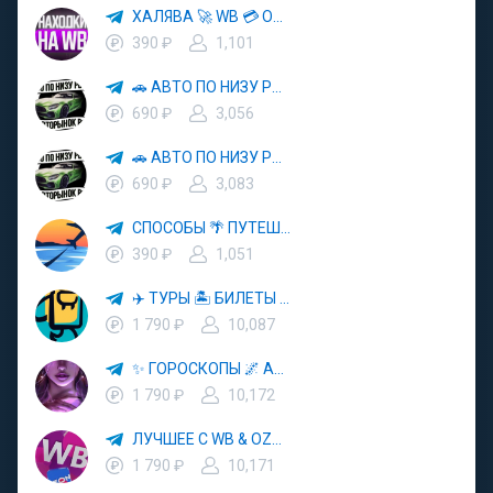
ХАЛЯВА 🚀 WB 💳 OZON 💜 ЯМ ⚡️ КЕШБЭК 💡 СКИДКИ 🛒 РАЗДАЧА ✨ ВЫГОДНО ⚠️ ТОВАРЫ 🔮 МАРКЕТПЛЕЙСЫ
390 ₽
1,101
🚗 АВТО ПО НИЗУ РЫНКА 🎯 АВТОРЫНОК РФ 🚙
690 ₽
3,056
🚗 АВТО ПО НИЗУ РЫНКА 🎯 АВТОРЫНОК РФ 🚙
690 ₽
3,083
СПОСОБЫ 🌴 ПУТЕШЕСТВОВАТЬ 🧳 ПОЧТИ 🌍 БЕСПЛАТНО
390 ₽
1,051
✈️ ТУРЫ 🏝 БИЛЕТЫ 🔥 ГОРЯЩИЕ ПУТЕВКИ 🏔 ПУТЕШЕСТВИЯ 🌍
1 790 ₽
10,087
✨ ГОРОСКОПЫ 🌌 АСТРОЛОГИЯ 🔮 ПРОГНОЗЫ 🃏 РАСКЛАДЫ ТАРО 🌙 ЭЗОТЕРИКА 🌿 ПСИХОЛОГИЯ
1 790 ₽
10,172
ЛУЧШЕЕ С WB & OZON 💜 ВАЙЛДБЕРРИЗ 💳 ОЗОН 🧾 МАРКЕТПЛЕЙСЫ 🏷 СКИДКИ 🛍 АКЦИИ
1 790 ₽
10,171