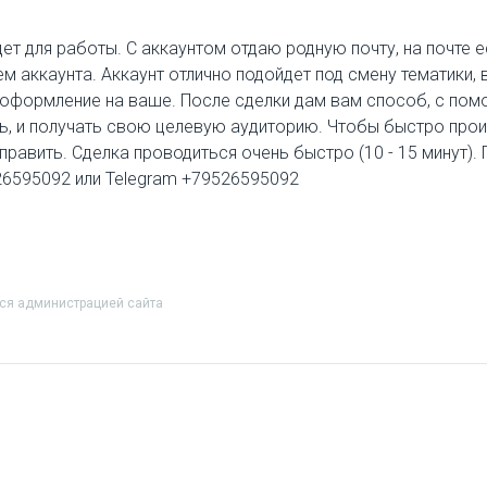
дет для работы. С аккаунтом отдаю родную почту, на почте 
м аккаунта. Аккаунт отлично подойдет под смену тематики,
ь оформление на ваше. После сделки дам вам способ, с п
сть, и получать свою целевую аудиторию. Чтобы быстро про
тправить. Сделка проводиться очень быстро (10 - 15 минут).
526595092 или Telegram +79526595092
тся администрацией сайта