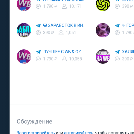
1 790 ₽
10,171
390 ₽
💻 ЗАРАБОТОК В ИНТЕРНЕТЕ 💰
390 ₽
1,051
1 790
ЛУЧШЕЕ С WB & OZON 💜 ВАЙЛДБЕРРИЗ 💳 ОЗОН 🧾 МАРКЕТПЛЕЙСЫ 🏷 СКИДКИ 🛍 АКЦИИ
1 790 ₽
10,058
390 ₽
Обсуждение
Зарегистрируйтесь
или
авторизуйтесь
, чтобы оставлять 