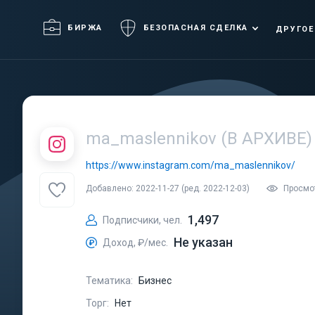
БИРЖА
БЕЗОПАСНАЯ СДЕЛКА
ДРУГОЕ
ma_maslennikov (В АРХИВЕ)
https://www.instagram.com/ma_maslennikov/
Добавлено: 2022-11-27 (ред. 2022-12-03)
Просмо
1,497
Подписчики, чел.
Не указан
Доход, ₽/мес.
Тематика:
Бизнес
Торг:
Нет