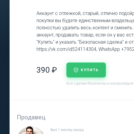
Аккаунт с отлежкой, старый, отлично подой
покупки вы будете единственным владельце
полностью удалить весь контент и сменит
аккаунт, продавать товар, если он у вас е
"Купить" и указать "Безопасная сделка" и о
https://vk.com/id524114304, WhatsApp +79
390 ₽
КУПИТЬ
Все сделки безопасны и контролирую
Продавец
был 1 месяц назад