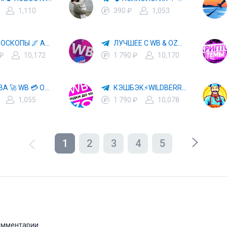
1,110
390 ₽
1,053
✨ ГОРОСКОПЫ 🌌 АСТРОЛОГИЯ 🔮 ПРОГНОЗЫ 🃏 РАСКЛАДЫ ТАРО 🌙 ЭЗОТЕРИКА 🌿 ПСИХОЛОГИЯ
ЛУЧШЕЕ С WB & OZON 💜 ВАЙЛДБЕРРИЗ 💳 ОЗОН 🧾 МАРКЕТПЛЕЙСЫ 🏷 СКИДКИ 🛍 АКЦИИ
 ₽
10,172
1 790 ₽
10,170
ХАЛЯВА 🚀 WB 💳 OZON 💜 ЯМ ⚡️ КЕШБЭК 💡 СКИДКИ 🛒 РАЗДАЧА ✨ ВЫГОДНО ⚠️ ТОВАРЫ 🔮 МАРКЕТПЛЕЙСЫ
КЭШБЭК⚡️WILDBERRIES 🛒 ХАЛЯВА WB 💳 СКИДКИ ВБ 🚀 ВЫКУПЫ ВАЙЛДБЕРРИЗ 💡 OZON ⚠️ РАЗДАЧА 🚨 ОЗОН ✨ КЕШБЭК 🔮 КЕШБЕК 💜 ТОВАР ЗА ОТ
1,055
1 790 ₽
10,078
1
2
3
4
5
комментарии