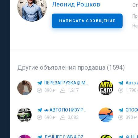
Леонид Рошков
От
Пр
НАПИСАТЬ СООБЩЕНИЕ
На
Другие объявления продавца (1594)
ПЕРЕЗАГРУЗКА👗 МОДА 🛍 СТИЛЬ 🍒 ТРЕНДЫ 💼 ОБРАЗЫ
390 ₽
1,217
1 790
🚗 АВТО ПО НИЗУ РЫНКА 🎯 АВТОРЫНОК РФ 🚙
690 ₽
3,083
390 ₽
ЛУЧШЕЕ С WB & OZON 💜 ВАЙЛДБЕРРИЗ 💳 ОЗОН 🧾 МАРКЕТПЛЕЙСЫ 🏷 СКИДКИ 🛍 АКЦИИ