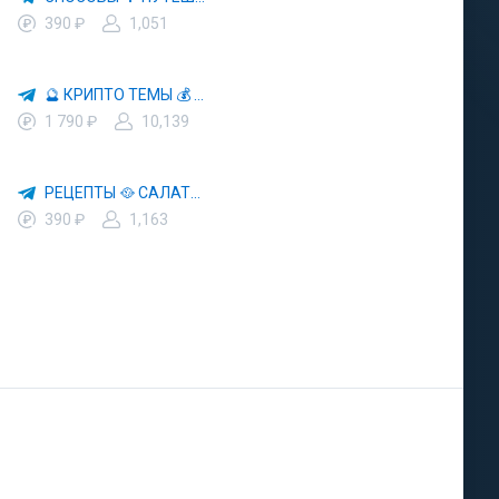
390 ₽
1,051
🔮 КРИПТО ТЕМЫ 💰 КРИПТОВАЛЮТА 🚀 БИТКОИН
1 790 ₽
10,139
РЕЦЕПТЫ 🥘 САЛАТЫ 🥗 ПП ЕДА
390 ₽
1,163