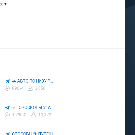
.com
🚗 АВТО ПО НИЗУ РЫНКА 🎯 АВТОРЫНОК РФ 🚙
690 ₽
3,056
✨ ГОРОСКОПЫ 🌌 АСТРОЛОГИЯ 🔮 ПРОГНОЗЫ 🃏 РАСКЛАДЫ ТАРО 🌙 ЭЗОТЕРИКА 🌿 ПСИХОЛОГИЯ
1 790 ₽
10,172
СПОСОБЫ 🌴 ПУТЕШЕСТВОВАТЬ 🧳 ПОЧТИ 🌍 БЕСПЛАТНО