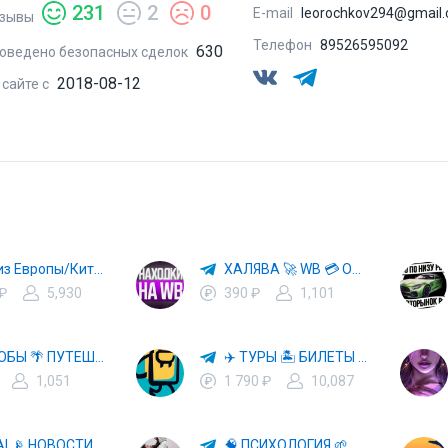
231
2
0
E-mail
leorochkov294@gmail
зывы
Телефон
89526595092
630
оведено безопасных сделок
2018-08-12
 сайте с
Авто из Европы/Китая
ХАЛЯВА 🚀 WB 💳 OZON 💜 ЯМ ⚡️ КЕШБЭК 💡 СКИДКИ 🛒 РАЗДАЧА ✨ ВЫГОДНО ⚠️ ТОВАРЫ 🔮 МАРКЕТПЛЕЙСЫ
 ₽
5,930
390 ₽
1,101
СПОСОБЫ 🌴 ПУТЕШЕСТВОВАТЬ 🧳 ПОЧТИ 🌍 БЕСПЛАТНО
✈️ ТУРЫ 🏝 БИЛЕТЫ 🔥 ГОРЯЩИЕ ПУТЕВКИ 🏔 ПУТЕШЕСТВИЯ 🌍
1,051
1 790 ₽
10,087
🤖 HI, AI 📡 НОВОСТИ ТЕХНОЛОГИЙ✨CURSOR🦋GEMINI🍌NANO BANANA🍌
🧠 ПСИХОЛОГИЯ 🌱 САМОРАЗВИТИЕ 🚀