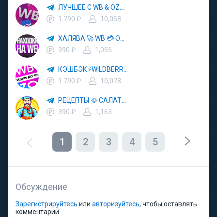
ЛУЧШЕЕ С WB & OZON 💜 ВАЙЛДБЕРРИЗ 💳 ОЗОН 🧾 МАРКЕТПЛЕЙСЫ 🏷 СКИДКИ 🛍 АКЦИИ
1 790 ₽
10,058
ХАЛЯВА 🚀 WB 💳 OZON 💜 ЯМ ⚡️ КЕШБЭК 💡 СКИДКИ 🛒 РАЗДАЧА ✨ ВЫГОДНО ⚠️ ТОВАРЫ 🔮 МАРКЕТПЛЕЙСЫ
390 ₽
1,055
КЭШБЭК⚡️WILDBERRIES 🛒 ХАЛЯВА WB 💳 СКИДКИ ВБ 🚀 ВЫКУПЫ ВАЙЛДБЕРРИЗ 💡 OZON ⚠️ РАЗДАЧА 🚨 ОЗОН ✨ КЕШБЭК 🔮 КЕШБЕК 💜 ТОВАР ЗА ОТ
1 790 ₽
10,078
РЕЦЕПТЫ 🥘 САЛАТЫ 🥗 ПП ЕДА
390 ₽
1,163
1
2
3
4
5
Обсуждение
Зарегистрируйтесь
или
авторизуйтесь
, чтобы оставлять
комментарии