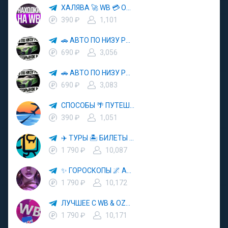
ХАЛЯВА 🚀 WB 💳 OZON 💜 ЯМ ⚡️ КЕШБЭК 💡 СКИДКИ 🛒 РАЗДАЧА ✨ ВЫГОДНО ⚠️ ТОВАРЫ 🔮 МАРКЕТПЛЕЙСЫ
390 ₽
1,101
🚗 АВТО ПО НИЗУ РЫНКА 🎯 АВТОРЫНОК РФ 🚙
690 ₽
3,056
🚗 АВТО ПО НИЗУ РЫНКА 🎯 АВТОРЫНОК РФ 🚙
690 ₽
3,083
СПОСОБЫ 🌴 ПУТЕШЕСТВОВАТЬ 🧳 ПОЧТИ 🌍 БЕСПЛАТНО
390 ₽
1,051
✈️ ТУРЫ 🏝 БИЛЕТЫ 🔥 ГОРЯЩИЕ ПУТЕВКИ 🏔 ПУТЕШЕСТВИЯ 🌍
1 790 ₽
10,087
✨ ГОРОСКОПЫ 🌌 АСТРОЛОГИЯ 🔮 ПРОГНОЗЫ 🃏 РАСКЛАДЫ ТАРО 🌙 ЭЗОТЕРИКА 🌿 ПСИХОЛОГИЯ
1 790 ₽
10,172
ЛУЧШЕЕ С WB & OZON 💜 ВАЙЛДБЕРРИЗ 💳 ОЗОН 🧾 МАРКЕТПЛЕЙСЫ 🏷 СКИДКИ 🛍 АКЦИИ
1 790 ₽
10,171