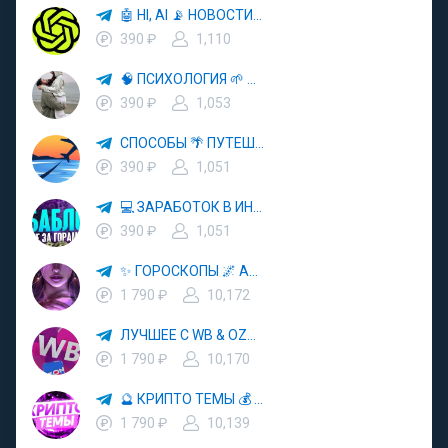
🤖 HI, AI 📡 НОВОСТИ ТЕХНОЛОГИЙ✨CURSOR🦋GEMINI🍌NANO BANANA🍌
390 ₽
1,110
🧠 ПСИХОЛОГИЯ 🌱 САМОРАЗВИТИЕ 🚀
390 ₽
1,053
СПОСОБЫ 🌴 ПУТЕШЕСТВОВАТЬ 🧳 ПОЧТИ 🌍 БЕСПЛАТНО
390 ₽
1,051
💻 ЗАРАБОТОК В ИНТЕРНЕТЕ 💰
390 ₽
1,051
✨ ГОРОСКОПЫ 🌌 АСТРОЛОГИЯ 🔮 ПРОГНОЗЫ 🃏 РАСКЛАДЫ ТАРО 🌙 ЭЗОТЕРИКА 🌿 ПСИХОЛОГИЯ
1 790 ₽
10,172
ЛУЧШЕЕ С WB & OZON 💜 ВАЙЛДБЕРРИЗ 💳 ОЗОН 🧾 МАРКЕТПЛЕЙСЫ 🏷 СКИДКИ 🛍 АКЦИИ
1 790 ₽
10,170
🔮 КРИПТО ТЕМЫ 💰 КРИПТОВАЛЮТА 🚀 БИТКОИН
1 790 ₽
10,139