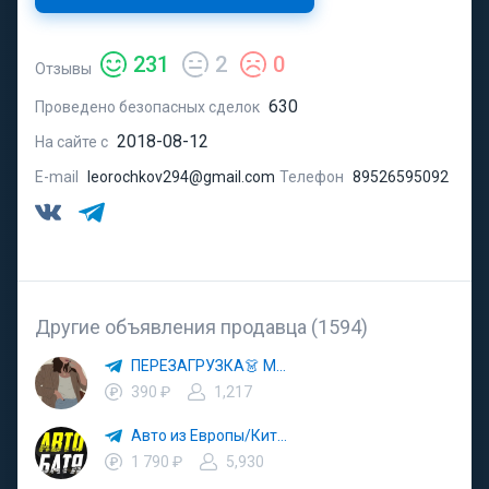
231
2
0
Отзывы
630
Проведено безопасных сделок
2018-08-12
На сайте с
E-mail
leorochkov294@gmail.com
Телефон
89526595092
Другие объявления продавца (1594)
ПЕРЕЗАГРУЗКА👗 МОДА 🛍 СТИЛЬ 🍒 ТРЕНДЫ 💼 ОБРАЗЫ
390 ₽
1,217
Авто из Европы/Китая
1 790 ₽
5,930