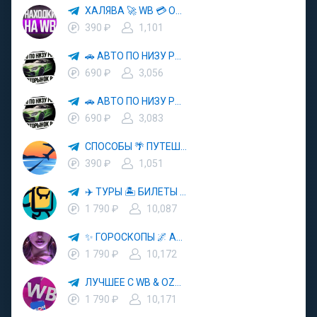
ХАЛЯВА 🚀 WB 💳 OZON 💜 ЯМ ⚡️ КЕШБЭК 💡 СКИДКИ 🛒 РАЗДАЧА ✨ ВЫГОДНО ⚠️ ТОВАРЫ 🔮 МАРКЕТПЛЕЙСЫ
390 ₽
1,101
🚗 АВТО ПО НИЗУ РЫНКА 🎯 АВТОРЫНОК РФ 🚙
690 ₽
3,056
🚗 АВТО ПО НИЗУ РЫНКА 🎯 АВТОРЫНОК РФ 🚙
690 ₽
3,083
СПОСОБЫ 🌴 ПУТЕШЕСТВОВАТЬ 🧳 ПОЧТИ 🌍 БЕСПЛАТНО
390 ₽
1,051
✈️ ТУРЫ 🏝 БИЛЕТЫ 🔥 ГОРЯЩИЕ ПУТЕВКИ 🏔 ПУТЕШЕСТВИЯ 🌍
1 790 ₽
10,087
✨ ГОРОСКОПЫ 🌌 АСТРОЛОГИЯ 🔮 ПРОГНОЗЫ 🃏 РАСКЛАДЫ ТАРО 🌙 ЭЗОТЕРИКА 🌿 ПСИХОЛОГИЯ
1 790 ₽
10,172
ЛУЧШЕЕ С WB & OZON 💜 ВАЙЛДБЕРРИЗ 💳 ОЗОН 🧾 МАРКЕТПЛЕЙСЫ 🏷 СКИДКИ 🛍 АКЦИИ
1 790 ₽
10,171