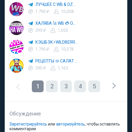
ЛУЧШЕЕ С WB & OZON 💜 ВАЙЛДБЕРРИЗ 💳 ОЗОН 🧾 МАРКЕТПЛЕЙСЫ 🏷 СКИДКИ 🛍 АКЦИИ
1 790 ₽
10,058
ХАЛЯВА 🚀 WB 💳 OZON 💜 ЯМ ⚡️ КЕШБЭК 💡 СКИДКИ 🛒 РАЗДАЧА ✨ ВЫГОДНО ⚠️ ТОВАРЫ 🔮 МАРКЕТПЛЕЙСЫ
390 ₽
1,055
КЭШБЭК⚡️WILDBERRIES 🛒 ХАЛЯВА WB 💳 СКИДКИ ВБ 🚀 ВЫКУПЫ ВАЙЛДБЕРРИЗ 💡 OZON ⚠️ РАЗДАЧА 🚨 ОЗОН ✨ КЕШБЭК 🔮 КЕШБЕК 💜 ТОВАР ЗА ОТ
1 790 ₽
10,078
РЕЦЕПТЫ 🥘 САЛАТЫ 🥗 ПП ЕДА
390 ₽
1,163
1
2
3
4
5
Обсуждение
Зарегистрируйтесь
или
авторизуйтесь
, чтобы оставлять
комментарии