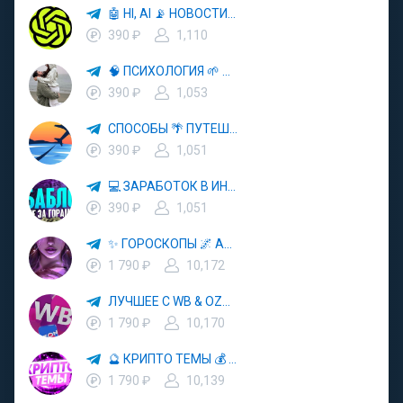
🤖 HI, AI 📡 НОВОСТИ ТЕХНОЛОГИЙ✨CURSOR🦋GEMINI🍌NANO BANANA🍌
390 ₽
1,110
🧠 ПСИХОЛОГИЯ 🌱 САМОРАЗВИТИЕ 🚀
390 ₽
1,053
СПОСОБЫ 🌴 ПУТЕШЕСТВОВАТЬ 🧳 ПОЧТИ 🌍 БЕСПЛАТНО
390 ₽
1,051
💻 ЗАРАБОТОК В ИНТЕРНЕТЕ 💰
390 ₽
1,051
✨ ГОРОСКОПЫ 🌌 АСТРОЛОГИЯ 🔮 ПРОГНОЗЫ 🃏 РАСКЛАДЫ ТАРО 🌙 ЭЗОТЕРИКА 🌿 ПСИХОЛОГИЯ
1 790 ₽
10,172
ЛУЧШЕЕ С WB & OZON 💜 ВАЙЛДБЕРРИЗ 💳 ОЗОН 🧾 МАРКЕТПЛЕЙСЫ 🏷 СКИДКИ 🛍 АКЦИИ
1 790 ₽
10,170
🔮 КРИПТО ТЕМЫ 💰 КРИПТОВАЛЮТА 🚀 БИТКОИН
1 790 ₽
10,139