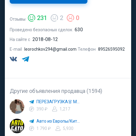
231
2
0
Отзывы
630
Проведено безопасных сделок
2018-08-12
На сайте с
E-mail
leorochkov294@gmail.com
Телефон
89526595092
Другие объявления продавца (1594)
ПЕРЕЗАГРУЗКА👗 МОДА 🛍 СТИЛЬ 🍒 ТРЕНДЫ 💼 ОБРАЗЫ
390 ₽
1,217
Авто из Европы/Китая
1 790 ₽
5,930