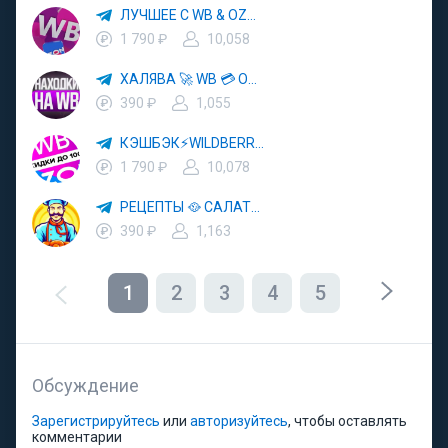
ЛУЧШЕЕ С WB & OZON 💜 ВАЙЛДБЕРРИЗ 💳 ОЗОН 🧾 МАРКЕТПЛЕЙСЫ 🏷 СКИДКИ 🛍 АКЦИИ
1 790 ₽
10,058
ХАЛЯВА 🚀 WB 💳 OZON 💜 ЯМ ⚡️ КЕШБЭК 💡 СКИДКИ 🛒 РАЗДАЧА ✨ ВЫГОДНО ⚠️ ТОВАРЫ 🔮 МАРКЕТПЛЕЙСЫ
390 ₽
1,055
КЭШБЭК⚡️WILDBERRIES 🛒 ХАЛЯВА WB 💳 СКИДКИ ВБ 🚀 ВЫКУПЫ ВАЙЛДБЕРРИЗ 💡 OZON ⚠️ РАЗДАЧА 🚨 ОЗОН ✨ КЕШБЭК 🔮 КЕШБЕК 💜 ТОВАР ЗА ОТ
1 790 ₽
10,078
РЕЦЕПТЫ 🥘 САЛАТЫ 🥗 ПП ЕДА
390 ₽
1,163
1
2
3
4
5
Обсуждение
Зарегистрируйтесь
или
авторизуйтесь
, чтобы оставлять
комментарии