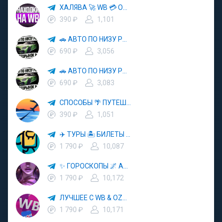
ХАЛЯВА 🚀 WB 💳 OZON 💜 ЯМ ⚡️ КЕШБЭК 💡 СКИДКИ 🛒 РАЗДАЧА ✨ ВЫГОДНО ⚠️ ТОВАРЫ 🔮 МАРКЕТПЛЕЙСЫ
390 ₽
1,101
🚗 АВТО ПО НИЗУ РЫНКА 🎯 АВТОРЫНОК РФ 🚙
690 ₽
3,056
🚗 АВТО ПО НИЗУ РЫНКА 🎯 АВТОРЫНОК РФ 🚙
690 ₽
3,083
СПОСОБЫ 🌴 ПУТЕШЕСТВОВАТЬ 🧳 ПОЧТИ 🌍 БЕСПЛАТНО
390 ₽
1,051
✈️ ТУРЫ 🏝 БИЛЕТЫ 🔥 ГОРЯЩИЕ ПУТЕВКИ 🏔 ПУТЕШЕСТВИЯ 🌍
1 790 ₽
10,087
✨ ГОРОСКОПЫ 🌌 АСТРОЛОГИЯ 🔮 ПРОГНОЗЫ 🃏 РАСКЛАДЫ ТАРО 🌙 ЭЗОТЕРИКА 🌿 ПСИХОЛОГИЯ
1 790 ₽
10,172
ЛУЧШЕЕ С WB & OZON 💜 ВАЙЛДБЕРРИЗ 💳 ОЗОН 🧾 МАРКЕТПЛЕЙСЫ 🏷 СКИДКИ 🛍 АКЦИИ
1 790 ₽
10,171