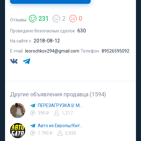
231
2
0
Отзывы
630
Проведено безопасных сделок
2018-08-12
На сайте с
E-mail
leorochkov294@gmail.com
Телефон
89526595092
Другие объявления продавца (1594)
ПЕРЕЗАГРУЗКА👗 МОДА 🛍 СТИЛЬ 🍒 ТРЕНДЫ 💼 ОБРАЗЫ
390 ₽
1,217
Авто из Европы/Китая
1 790 ₽
5,930