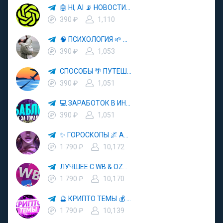
🤖 HI, AI 📡 НОВОСТИ ТЕХНОЛОГИЙ✨CURSOR🦋GEMINI🍌NANO BANANA🍌
390 ₽
1,110
🧠 ПСИХОЛОГИЯ 🌱 САМОРАЗВИТИЕ 🚀
390 ₽
1,053
СПОСОБЫ 🌴 ПУТЕШЕСТВОВАТЬ 🧳 ПОЧТИ 🌍 БЕСПЛАТНО
390 ₽
1,051
💻 ЗАРАБОТОК В ИНТЕРНЕТЕ 💰
390 ₽
1,051
✨ ГОРОСКОПЫ 🌌 АСТРОЛОГИЯ 🔮 ПРОГНОЗЫ 🃏 РАСКЛАДЫ ТАРО 🌙 ЭЗОТЕРИКА 🌿 ПСИХОЛОГИЯ
1 790 ₽
10,172
ЛУЧШЕЕ С WB & OZON 💜 ВАЙЛДБЕРРИЗ 💳 ОЗОН 🧾 МАРКЕТПЛЕЙСЫ 🏷 СКИДКИ 🛍 АКЦИИ
1 790 ₽
10,170
🔮 КРИПТО ТЕМЫ 💰 КРИПТОВАЛЮТА 🚀 БИТКОИН
1 790 ₽
10,139