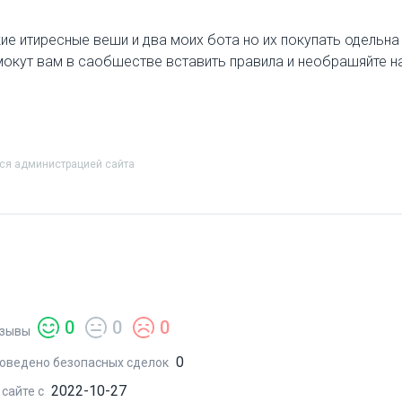
кие итиресные веши и два моих бота но их покупать одельна 
мокут вам в саобшестве вставить правила и необрашяйте н
тся администрацией сайта
0
0
0
зывы
0
оведено безопасных сделок
2022-10-27
 сайте с