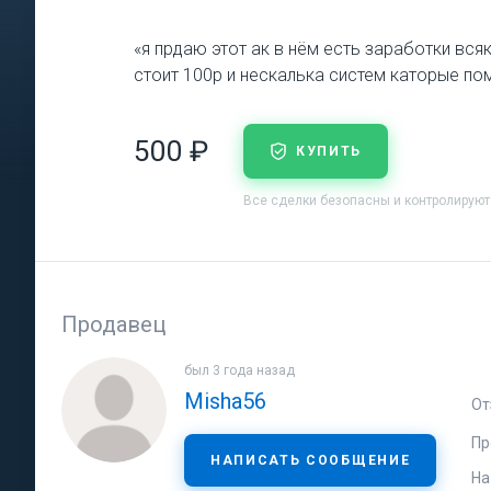
«я прдаю этот ак в нём есть заработки вся
стоит 100р и нескалька систем каторые по
500 ₽
КУПИТЬ
Все сделки безопасны и контролирую
Продавец
был 3 года назад
Misha56
От
Пр
НАПИСАТЬ СООБЩЕНИЕ
На