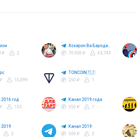
хои
Хохарон Ва Бародарон
0 ₽
2
70 000 ₽
63,743
рс
TONCOIN🇹🇯
 ₽
15,099
250 ₽
1
 2016 год
Канал 2019 года
 ₽
153
550 ₽
1
 2019
Канал 2019
3
500 ₽
2