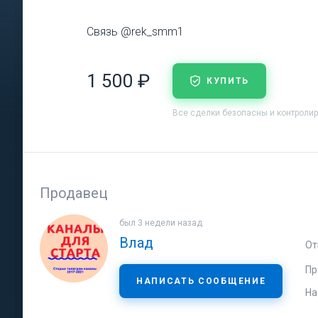
Связь @rek_smm1
1 500 ₽
КУПИТЬ
Все сделки безопасны и контроли
Продавец
был 3 недели назад
Влад
От
Пр
НАПИСАТЬ СООБЩЕНИЕ
На