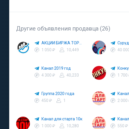
Другие объявления продавца (26)
АКЦИИ БИРЖА ТОРГОВЛЯ
Суруд
1 050 ₽
10,449
40 00
Канал 2019 год
Конку
4 300 ₽
40,233
1 700
Группа 2020 года
Канал
450 ₽
1
2 000
Канал для старта 10к
Канал
1 000 ₽
10,280
550 ₽