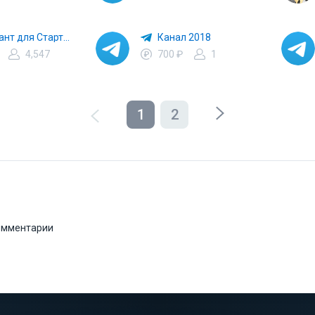
🎁Акуант для Старта 🎁
Канал 2018
4,547
700 ₽
1
1
2
комментарии