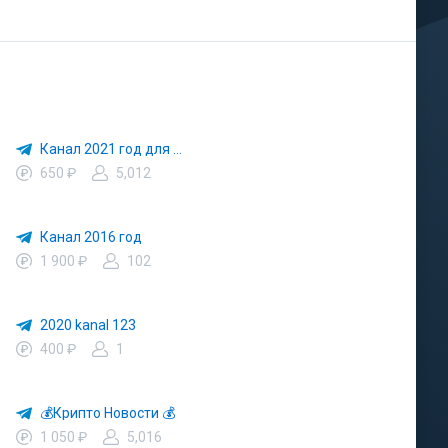
Канал 2021 год для старта 🎁🎁🎁🎁
650 ₽
5,012
Канал 2016 год
1 900 ₽
102
2020 kanal 123
400 ₽
1
💰Крипто Новости 💰
1 050 ₽
5,016