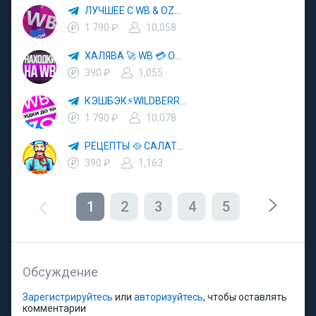
ЛУЧШЕЕ С WB & OZON 💜 ВАЙЛДБЕРРИЗ 💳 ОЗОН 🧾 МАРКЕТПЛЕЙСЫ 🏷 СКИДКИ 🛍 АКЦИИ
1 790 ₽
10,058
ХАЛЯВА 🚀 WB 💳 OZON 💜 ЯМ ⚡️ КЕШБЭК 💡 СКИДКИ 🛒 РАЗДАЧА ✨ ВЫГОДНО ⚠️ ТОВАРЫ 🔮 МАРКЕТПЛЕЙСЫ
390 ₽
1,055
КЭШБЭК⚡️WILDBERRIES 🛒 ХАЛЯВА WB 💳 СКИДКИ ВБ 🚀 ВЫКУПЫ ВАЙЛДБЕРРИЗ 💡 OZON ⚠️ РАЗДАЧА 🚨 ОЗОН ✨ КЕШБЭК 🔮 КЕШБЕК 💜 ТОВАР ЗА ОТ
1 790 ₽
10,078
РЕЦЕПТЫ 🥘 САЛАТЫ 🥗 ПП ЕДА
390 ₽
1,163
1
2
3
4
5
Обсуждение
Зарегистрируйтесь
или
авторизуйтесь
, чтобы оставлять
комментарии