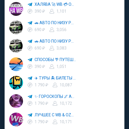
ХАЛЯВА 🚀 WB 💳 OZON 💜 ЯМ ⚡️ КЕШБЭК 💡 СКИДКИ 🛒 РАЗДАЧА ✨ ВЫГОДНО ⚠️ ТОВАРЫ 🔮 МАРКЕТПЛЕЙСЫ
390 ₽
1,101
🚗 АВТО ПО НИЗУ РЫНКА 🎯 АВТОРЫНОК РФ 🚙
690 ₽
3,056
🚗 АВТО ПО НИЗУ РЫНКА 🎯 АВТОРЫНОК РФ 🚙
690 ₽
3,083
СПОСОБЫ 🌴 ПУТЕШЕСТВОВАТЬ 🧳 ПОЧТИ 🌍 БЕСПЛАТНО
390 ₽
1,051
✈️ ТУРЫ 🏝 БИЛЕТЫ 🔥 ГОРЯЩИЕ ПУТЕВКИ 🏔 ПУТЕШЕСТВИЯ 🌍
1 790 ₽
10,087
✨ ГОРОСКОПЫ 🌌 АСТРОЛОГИЯ 🔮 ПРОГНОЗЫ 🃏 РАСКЛАДЫ ТАРО 🌙 ЭЗОТЕРИКА 🌿 ПСИХОЛОГИЯ
1 790 ₽
10,172
ЛУЧШЕЕ С WB & OZON 💜 ВАЙЛДБЕРРИЗ 💳 ОЗОН 🧾 МАРКЕТПЛЕЙСЫ 🏷 СКИДКИ 🛍 АКЦИИ
1 790 ₽
10,171