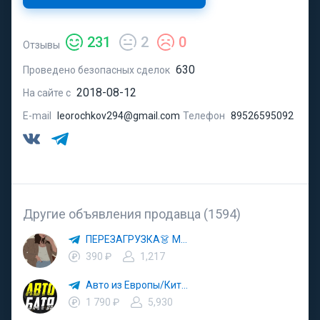
231
2
0
Отзывы
630
Проведено безопасных сделок
2018-08-12
На сайте с
E-mail
leorochkov294@gmail.com
Телефон
89526595092
Другие объявления продавца (1594)
ПЕРЕЗАГРУЗКА👗 МОДА 🛍 СТИЛЬ 🍒 ТРЕНДЫ 💼 ОБРАЗЫ
390 ₽
1,217
Авто из Европы/Китая
1 790 ₽
5,930