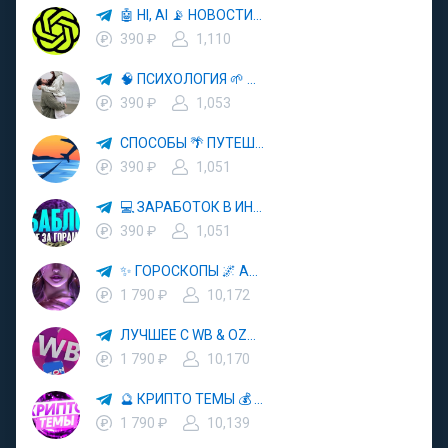
🤖 HI, AI 📡 НОВОСТИ ТЕХНОЛОГИЙ✨CURSOR🦋GEMINI🍌NANO BANANA🍌
390 ₽
1,110
🧠 ПСИХОЛОГИЯ 🌱 САМОРАЗВИТИЕ 🚀
390 ₽
1,053
СПОСОБЫ 🌴 ПУТЕШЕСТВОВАТЬ 🧳 ПОЧТИ 🌍 БЕСПЛАТНО
390 ₽
1,051
💻 ЗАРАБОТОК В ИНТЕРНЕТЕ 💰
390 ₽
1,051
✨ ГОРОСКОПЫ 🌌 АСТРОЛОГИЯ 🔮 ПРОГНОЗЫ 🃏 РАСКЛАДЫ ТАРО 🌙 ЭЗОТЕРИКА 🌿 ПСИХОЛОГИЯ
1 790 ₽
10,172
ЛУЧШЕЕ С WB & OZON 💜 ВАЙЛДБЕРРИЗ 💳 ОЗОН 🧾 МАРКЕТПЛЕЙСЫ 🏷 СКИДКИ 🛍 АКЦИИ
1 790 ₽
10,170
🔮 КРИПТО ТЕМЫ 💰 КРИПТОВАЛЮТА 🚀 БИТКОИН
1 790 ₽
10,139