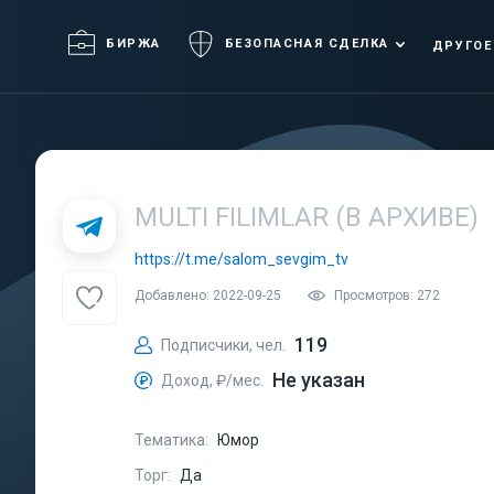
БИРЖА
БЕЗОПАСНАЯ СДЕЛКА
ДРУГОЕ
MULTI FILIMLAR (В АРХИВЕ)
https://t.me/salom_sevgim_tv
Добавлено: 2022-09-25
Просмотров: 272
119
Подписчики, чел.
Не указан
Доход, ₽/мес.
Тематика:
Юмор
Торг:
Да