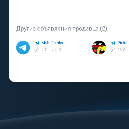
Другие объявления продавца (2)
Multi filimlar
Pirikol
2 ₽
3
15 ₽