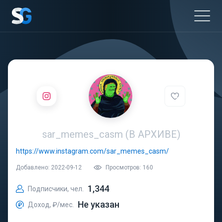
sar_memes_casm (В АРХИВЕ)
https://www.instagram.com/sar_memes_casm/
Добавлено: 2022-09-12
Просмотров: 160
1,344
Подписчики, чел.
Не указан
Доход, ₽/мес.