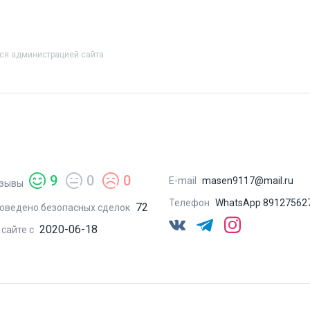
тся администрацией сайта
9
0
0
E-mail
masen9117@mail.ru
зывы
Телефон
WhatsApp 89127562
72
оведено безопасных сделок
2020-06-18
 сайте с