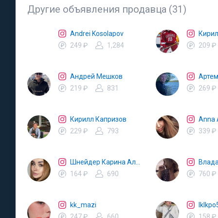
Другие объявления продавца (31)
Andrei Kosolapov
Кирил
249 ₽
1,284
209 ₽
Андрей Мешков
Арте
219 ₽
831
269 ₽
Кирилл Капризов
Anna 
229 ₽
793
339 ₽
Шнейдер Карина Александровна
Влада
164 ₽
690
760 ₽
kk_mazi
lklkpo
247 ₽
660
158 ₽