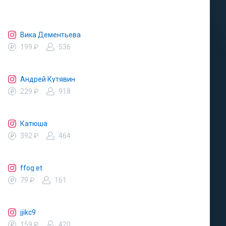
Вика Дементьева
199 ₽
536
Андрей Кутявин
229 ₽
918
Катюша
392 ₽
464
ffog.et
79 ₽
161
jjikc9
159 ₽
420