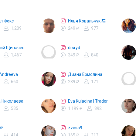
л Фокс
Илья Ковальчук 🔙
1,209
249 ₽
977
мий Щипачев
drsryd
1,467
349 ₽
840
Andreeva
Диана Ермолина
660
239 ₽
171
 Николаева
Eva Kulagina | Trader
535
1 199 ₽
892
55
zzasa9
414
165 ₽
313