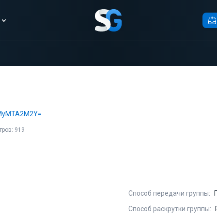
YmMyMTA2M2Y=
ров: 919
Способ передачи группы:
Способ раскрутки группы: