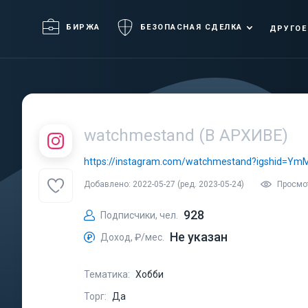
БИРЖА
БЕЗОПАСНАЯ СДЕЛКА
ДРУГОЕ
watchmestand (В АРХИВЕ)
https://instagram.com/watchmestand?igshid=
Добавлено: 2022-05-27 (ред. 2023-05-24)
Просмот
928
Подписчики, чел.
Не указан
Доход, ₽/мес.
Тематика:
Хобби
Торг:
Да