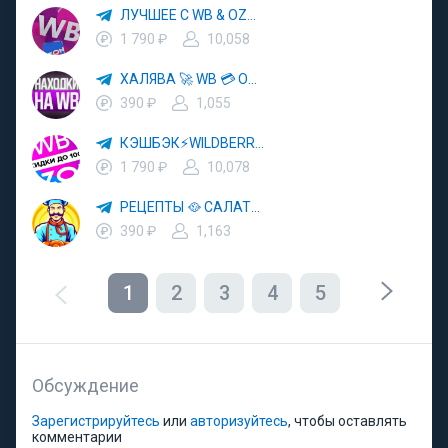
ЛУЧШЕЕ С WB & OZON 💜 ВАЙЛДБЕРРИЗ 💳 ОЗОН 🧾 МАРКЕТПЛЕЙСЫ 🏷 СКИДКИ 🛍 АКЦИИ
1 790 ₽
10,058
ХАЛЯВА 🚀 WB 💳 OZON 💜 ЯМ ⚡️ КЕШБЭК 💡 СКИДКИ 🛒 РАЗДАЧА ✨ ВЫГОДНО ⚠️ ТОВАРЫ 🔮 МАРКЕТПЛЕЙСЫ
390 ₽
1,055
КЭШБЭК⚡️WILDBERRIES 🛒 ХАЛЯВА WB 💳 СКИДКИ ВБ 🚀 ВЫКУПЫ ВАЙЛДБЕРРИЗ 💡 OZON ⚠️ РАЗДАЧА 🚨 ОЗОН ✨ КЕШБЭК 🔮 КЕШБЕК 💜 ТОВАР ЗА ОТ
1 790 ₽
10,078
РЕЦЕПТЫ 🥘 САЛАТЫ 🥗 ПП ЕДА
390 ₽
1,163
1
2
3
4
5
Обсуждение
Зарегистрируйтесь
или
авторизуйтесь
, чтобы оставлять
комментарии