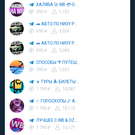
ХАЛЯВА 🚀 WB 💳 OZON 💜 ЯМ ⚡️ КЕШБЭК 💡 СКИДКИ 🛒 РАЗДАЧА ✨ ВЫГОДНО ⚠️ ТОВАРЫ 🔮 МАРКЕТПЛЕЙСЫ
390 ₽
1,101
🚗 АВТО ПО НИЗУ РЫНКА 🎯 АВТОРЫНОК РФ 🚙
690 ₽
3,056
🚗 АВТО ПО НИЗУ РЫНКА 🎯 АВТОРЫНОК РФ 🚙
690 ₽
3,083
СПОСОБЫ 🌴 ПУТЕШЕСТВОВАТЬ 🧳 ПОЧТИ 🌍 БЕСПЛАТНО
390 ₽
1,051
✈️ ТУРЫ 🏝 БИЛЕТЫ 🔥 ГОРЯЩИЕ ПУТЕВКИ 🏔 ПУТЕШЕСТВИЯ 🌍
1 790 ₽
10,087
✨ ГОРОСКОПЫ 🌌 АСТРОЛОГИЯ 🔮 ПРОГНОЗЫ 🃏 РАСКЛАДЫ ТАРО 🌙 ЭЗОТЕРИКА 🌿 ПСИХОЛОГИЯ
1 790 ₽
10,172
ЛУЧШЕЕ С WB & OZON 💜 ВАЙЛДБЕРРИЗ 💳 ОЗОН 🧾 МАРКЕТПЛЕЙСЫ 🏷 СКИДКИ 🛍 АКЦИИ
1 790 ₽
10,171