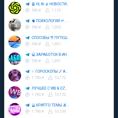
🤖 HI, AI 📡 НОВОСТИ ТЕХНОЛОГИЙ✨CURSOR🦋GEMINI🍌NANO BANANA🍌
390 ₽
1,110
🧠 ПСИХОЛОГИЯ 🌱 САМОРАЗВИТИЕ 🚀
390 ₽
1,053
СПОСОБЫ 🌴 ПУТЕШЕСТВОВАТЬ 🧳 ПОЧТИ 🌍 БЕСПЛАТНО
390 ₽
1,051
💻 ЗАРАБОТОК В ИНТЕРНЕТЕ 💰
390 ₽
1,051
✨ ГОРОСКОПЫ 🌌 АСТРОЛОГИЯ 🔮 ПРОГНОЗЫ 🃏 РАСКЛАДЫ ТАРО 🌙 ЭЗОТЕРИКА 🌿 ПСИХОЛОГИЯ
1 790 ₽
10,172
ЛУЧШЕЕ С WB & OZON 💜 ВАЙЛДБЕРРИЗ 💳 ОЗОН 🧾 МАРКЕТПЛЕЙСЫ 🏷 СКИДКИ 🛍 АКЦИИ
1 790 ₽
10,170
🔮 КРИПТО ТЕМЫ 💰 КРИПТОВАЛЮТА 🚀 БИТКОИН
1 790 ₽
10,139