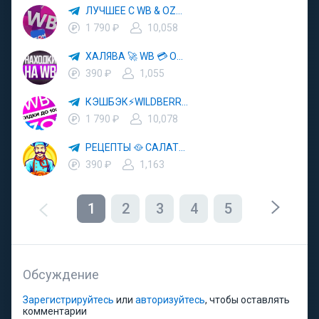
ЛУЧШЕЕ С WB & OZON 💜 ВАЙЛДБЕРРИЗ 💳 ОЗОН 🧾 МАРКЕТПЛЕЙСЫ 🏷 СКИДКИ 🛍 АКЦИИ
1 790 ₽
10,058
ХАЛЯВА 🚀 WB 💳 OZON 💜 ЯМ ⚡️ КЕШБЭК 💡 СКИДКИ 🛒 РАЗДАЧА ✨ ВЫГОДНО ⚠️ ТОВАРЫ 🔮 МАРКЕТПЛЕЙСЫ
390 ₽
1,055
КЭШБЭК⚡️WILDBERRIES 🛒 ХАЛЯВА WB 💳 СКИДКИ ВБ 🚀 ВЫКУПЫ ВАЙЛДБЕРРИЗ 💡 OZON ⚠️ РАЗДАЧА 🚨 ОЗОН ✨ КЕШБЭК 🔮 КЕШБЕК 💜 ТОВАР ЗА ОТ
1 790 ₽
10,078
РЕЦЕПТЫ 🥘 САЛАТЫ 🥗 ПП ЕДА
390 ₽
1,163
1
2
3
4
5
Обсуждение
Зарегистрируйтесь
или
авторизуйтесь
, чтобы оставлять
комментарии