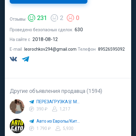
231
2
0
Отзывы
630
Проведено безопасных сделок
2018-08-12
На сайте с
E-mail
leorochkov294@gmail.com
Телефон
89526595092
Другие объявления продавца (1594)
ПЕРЕЗАГРУЗКА👗 МОДА 🛍 СТИЛЬ 🍒 ТРЕНДЫ 💼 ОБРАЗЫ
390 ₽
1,217
Авто из Европы/Китая
1 790 ₽
5,930