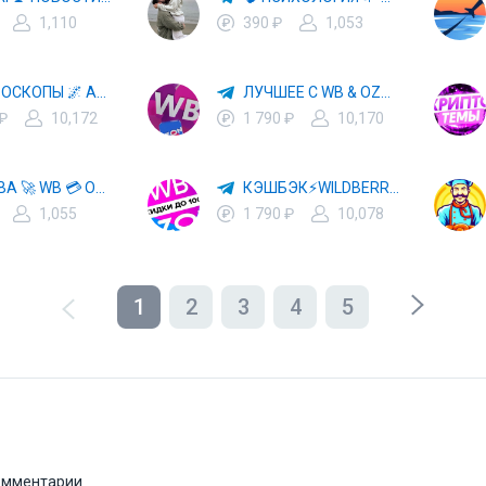
1,110
390 ₽
1,053
✨ ГОРОСКОПЫ 🌌 АСТРОЛОГИЯ 🔮 ПРОГНОЗЫ 🃏 РАСКЛАДЫ ТАРО 🌙 ЭЗОТЕРИКА 🌿 ПСИХОЛОГИЯ
ЛУЧШЕЕ С WB & OZON 💜 ВАЙЛДБЕРРИЗ 💳 ОЗОН 🧾 МАРКЕТПЛЕЙСЫ 🏷 СКИДКИ 🛍 АКЦИИ
 ₽
10,172
1 790 ₽
10,170
ХАЛЯВА 🚀 WB 💳 OZON 💜 ЯМ ⚡️ КЕШБЭК 💡 СКИДКИ 🛒 РАЗДАЧА ✨ ВЫГОДНО ⚠️ ТОВАРЫ 🔮 МАРКЕТПЛЕЙСЫ
КЭШБЭК⚡️WILDBERRIES 🛒 ХАЛЯВА WB 💳 СКИДКИ ВБ 🚀 ВЫКУПЫ ВАЙЛДБЕРРИЗ 💡 OZON ⚠️ РАЗДАЧА 🚨 ОЗОН ✨ КЕШБЭК 🔮 КЕШБЕК 💜 ТОВАР ЗА ОТ
1,055
1 790 ₽
10,078
1
2
3
4
5
комментарии