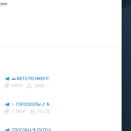
.com
🚗 АВТО ПО НИЗУ РЫНКА 🎯 АВТОРЫНОК РФ 🚙
690 ₽
3,056
✨ ГОРОСКОПЫ 🌌 АСТРОЛОГИЯ 🔮 ПРОГНОЗЫ 🃏 РАСКЛАДЫ ТАРО 🌙 ЭЗОТЕРИКА 🌿 ПСИХОЛОГИЯ
1 790 ₽
10,172
СПОСОБЫ 🌴 ПУТЕШЕСТВОВАТЬ 🧳 ПОЧТИ 🌍 БЕСПЛАТНО