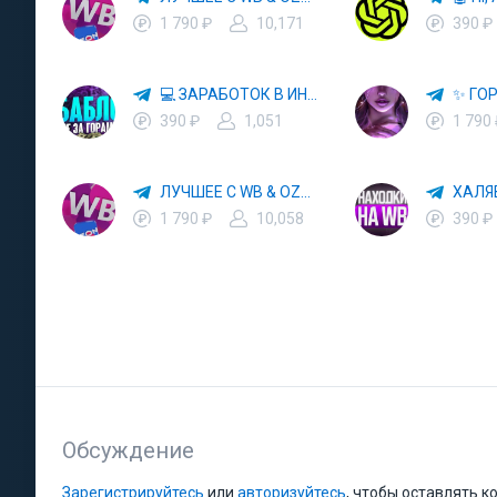
1 790 ₽
10,171
390 ₽
💻 ЗАРАБОТОК В ИНТЕРНЕТЕ 💰
390 ₽
1,051
1 790
ЛУЧШЕЕ С WB & OZON 💜 ВАЙЛДБЕРРИЗ 💳 ОЗОН 🧾 МАРКЕТПЛЕЙСЫ 🏷 СКИДКИ 🛍 АКЦИИ
1 790 ₽
10,058
390 ₽
Обсуждение
Зарегистрируйтесь
или
авторизуйтесь
, чтобы оставлять 