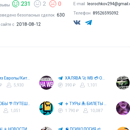
231
2
0
E-mail
leorochkov294@gmail
зывы
Телефон
89526595092
630
оведено безопасных сделок
2018-08-12
 сайте с
Авто из Европы/Китая
ХАЛЯВА 🚀 WB 💳 OZON 💜 ЯМ ⚡️ КЕШБЭК 💡 СКИДКИ 🛒 РАЗДАЧА ✨ ВЫГОДНО ⚠️ ТОВАРЫ 🔮 МАРКЕТПЛЕЙСЫ
 ₽
5,930
390 ₽
1,101
СПОСОБЫ 🌴 ПУТЕШЕСТВОВАТЬ 🧳 ПОЧТИ 🌍 БЕСПЛАТНО
✈️ ТУРЫ 🏝 БИЛЕТЫ 🔥 ГОРЯЩИЕ ПУТЕВКИ 🏔 ПУТЕШЕСТВИЯ 🌍
1,051
1 790 ₽
10,087
🤖 HI, AI 📡 НОВОСТИ ТЕХНОЛОГИЙ✨CURSOR🦋GEMINI🍌NANO BANANA🍌
🧠 ПСИХОЛОГИЯ 🌱 САМОРАЗВИТИЕ 🚀