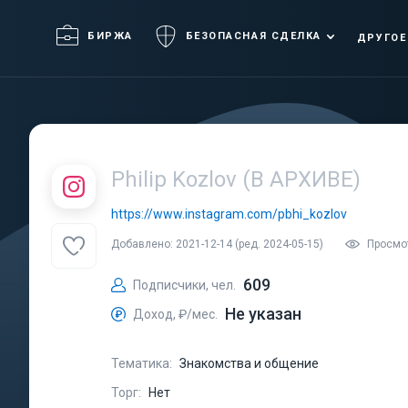
БИРЖА
БЕЗОПАСНАЯ СДЕЛКА
ДРУГОЕ
Philip Kozlov (В АРХИВЕ)
https://www.instagram.com/pbhi_kozlov
Добавлено: 2021-12-14 (ред. 2024-05-15)
Просмо
609
Подписчики, чел.
Не указан
Доход, ₽/мес.
Тематика:
Знакомства и общение
Торг:
Нет