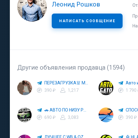
Леонид Рошков
От
Пр
НАПИСАТЬ СООБЩЕНИЕ
На
Другие объявления продавца (1594)
ПЕРЕЗАГРУЗКА👗 МОДА 🛍 СТИЛЬ 🍒 ТРЕНДЫ 💼 ОБРАЗЫ
390 ₽
1,217
1 790
🚗 АВТО ПО НИЗУ РЫНКА 🎯 АВТОРЫНОК РФ 🚙
690 ₽
3,083
390 ₽
ЛУЧШЕЕ С WB & OZON 💜 ВАЙЛДБЕРРИЗ 💳 ОЗОН 🧾 МАРКЕТПЛЕЙСЫ 🏷 СКИДКИ 🛍 АКЦИИ