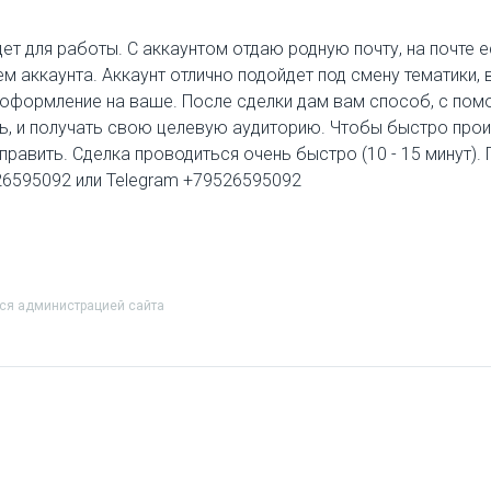
дет для работы. С аккаунтом отдаю родную почту, на почте 
м аккаунта. Аккаунт отлично подойдет под смену тематики,
ь оформление на ваше. После сделки дам вам способ, с п
сть, и получать свою целевую аудиторию. Чтобы быстро про
тправить. Сделка проводиться очень быстро (10 - 15 минут).
526595092 или Telegram +79526595092
тся администрацией сайта