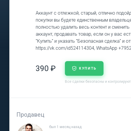
Аккаунт с отлежкой, старый, отлично подой
покупки вы будете единственным владельце
полностью удалить весь контент и сменит
аккаунт, продавать товар, если он у вас е
"Купить" и указать "Безопасная сделка" и о
https://vk.com/id524114304, WhatsApp +79
390 ₽
КУПИТЬ
Все сделки безопасны и контролирую
Продавец
был 1 месяц назад