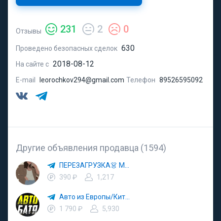
231
2
0
Отзывы
630
Проведено безопасных сделок
2018-08-12
На сайте с
E-mail
leorochkov294@gmail.com
Телефон
89526595092
Другие объявления продавца (1594)
ПЕРЕЗАГРУЗКА👗 МОДА 🛍 СТИЛЬ 🍒 ТРЕНДЫ 💼 ОБРАЗЫ
390 ₽
1,217
Авто из Европы/Китая
1 790 ₽
5,930