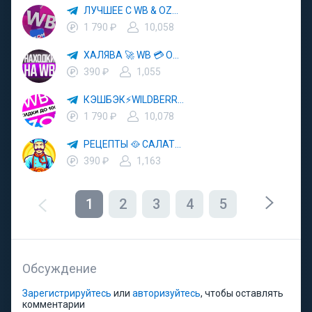
ЛУЧШЕЕ С WB & OZON 💜 ВАЙЛДБЕРРИЗ 💳 ОЗОН 🧾 МАРКЕТПЛЕЙСЫ 🏷 СКИДКИ 🛍 АКЦИИ
1 790 ₽
10,058
ХАЛЯВА 🚀 WB 💳 OZON 💜 ЯМ ⚡️ КЕШБЭК 💡 СКИДКИ 🛒 РАЗДАЧА ✨ ВЫГОДНО ⚠️ ТОВАРЫ 🔮 МАРКЕТПЛЕЙСЫ
390 ₽
1,055
КЭШБЭК⚡️WILDBERRIES 🛒 ХАЛЯВА WB 💳 СКИДКИ ВБ 🚀 ВЫКУПЫ ВАЙЛДБЕРРИЗ 💡 OZON ⚠️ РАЗДАЧА 🚨 ОЗОН ✨ КЕШБЭК 🔮 КЕШБЕК 💜 ТОВАР ЗА ОТ
1 790 ₽
10,078
РЕЦЕПТЫ 🥘 САЛАТЫ 🥗 ПП ЕДА
390 ₽
1,163
1
2
3
4
5
Обсуждение
Зарегистрируйтесь
или
авторизуйтесь
, чтобы оставлять
комментарии