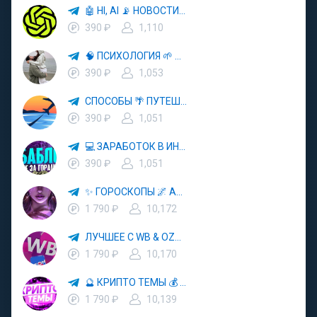
🤖 HI, AI 📡 НОВОСТИ ТЕХНОЛОГИЙ✨CURSOR🦋GEMINI🍌NANO BANANA🍌
390 ₽
1,110
🧠 ПСИХОЛОГИЯ 🌱 САМОРАЗВИТИЕ 🚀
390 ₽
1,053
СПОСОБЫ 🌴 ПУТЕШЕСТВОВАТЬ 🧳 ПОЧТИ 🌍 БЕСПЛАТНО
390 ₽
1,051
💻 ЗАРАБОТОК В ИНТЕРНЕТЕ 💰
390 ₽
1,051
✨ ГОРОСКОПЫ 🌌 АСТРОЛОГИЯ 🔮 ПРОГНОЗЫ 🃏 РАСКЛАДЫ ТАРО 🌙 ЭЗОТЕРИКА 🌿 ПСИХОЛОГИЯ
1 790 ₽
10,172
ЛУЧШЕЕ С WB & OZON 💜 ВАЙЛДБЕРРИЗ 💳 ОЗОН 🧾 МАРКЕТПЛЕЙСЫ 🏷 СКИДКИ 🛍 АКЦИИ
1 790 ₽
10,170
🔮 КРИПТО ТЕМЫ 💰 КРИПТОВАЛЮТА 🚀 БИТКОИН
1 790 ₽
10,139