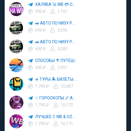
ХАЛЯВА 🚀 WB 💳 OZON 💜 ЯМ ⚡️ КЕШБЭК 💡 СКИДКИ 🛒 РАЗДАЧА ✨ ВЫГОДНО ⚠️ ТОВАРЫ 🔮 МАРКЕТПЛЕЙСЫ
390 ₽
1,101
🚗 АВТО ПО НИЗУ РЫНКА 🎯 АВТОРЫНОК РФ 🚙
690 ₽
3,056
🚗 АВТО ПО НИЗУ РЫНКА 🎯 АВТОРЫНОК РФ 🚙
690 ₽
3,083
СПОСОБЫ 🌴 ПУТЕШЕСТВОВАТЬ 🧳 ПОЧТИ 🌍 БЕСПЛАТНО
390 ₽
1,051
✈️ ТУРЫ 🏝 БИЛЕТЫ 🔥 ГОРЯЩИЕ ПУТЕВКИ 🏔 ПУТЕШЕСТВИЯ 🌍
1 790 ₽
10,087
✨ ГОРОСКОПЫ 🌌 АСТРОЛОГИЯ 🔮 ПРОГНОЗЫ 🃏 РАСКЛАДЫ ТАРО 🌙 ЭЗОТЕРИКА 🌿 ПСИХОЛОГИЯ
1 790 ₽
10,172
ЛУЧШЕЕ С WB & OZON 💜 ВАЙЛДБЕРРИЗ 💳 ОЗОН 🧾 МАРКЕТПЛЕЙСЫ 🏷 СКИДКИ 🛍 АКЦИИ
1 790 ₽
10,171