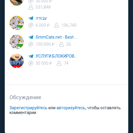
30 000 ₽
531,848
עֲבוֹדָה
6 000 ₽
106,740
SmmCats.net - Best SMM Panel
100 000 ₽
26
УСЛУГИ БЛОКИРОВКИ КАНАЛОВ + ВЫВОД КАНАЛОВ В ТОП
30 000 ₽
74
Обсуждение
Зарегистрируйтесь
или
авторизуйтесь
, чтобы оставлять
комментарии