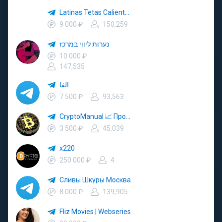
Latinas Tetas Calientes Video
9 000 ₽
150,259
נערות ליווי במרכז
10 000 ₽
147,535
الفا
7 500 ₽
93,563
CryptoManual 📈 Прогнозы
3 500 ₽
45,039
x220
250 000 ₽
4
Сливы Шкуры Москва
8 000 ₽
139,905
Fliz Movies | Webseries