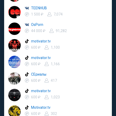
TEENHUB
1 500 ₽
7,074
OsPorn
44 000 ₽
91,282
motivator.tv
600 ₽
1,100
motivator.tv
600 ₽
1,166
СЕриалы
600 ₽
417
motivator.tv
600 ₽
1,023
Motivator.tv
600 ₽
302