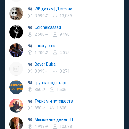
WB детям | Детские находки на Wildberries, Ozon
3 999 ₽
13,059
Colonelcassad
2 500 ₽
9,490
Luxury cars
1 700 ₽
4,075
Bayer Dubai
3 999 ₽
8,271
Группа под старт
850 ₽
1,606
Туризм и путешествия
850 ₽
1,608
Мышление денег | Проработки с Дмитрием Шалаевым
4 999 ₽
10,098