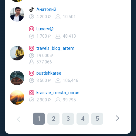
Анатолий
4 200 ₽
10,501
Luxary😈
1 700 ₽
48,413
travels_blog_artem
19 000 ₽
577,066
pustishkaree
3 500 ₽
106,446
krasivie_mesta_mirae
2 900 ₽
99,795
1
2
3
4
5