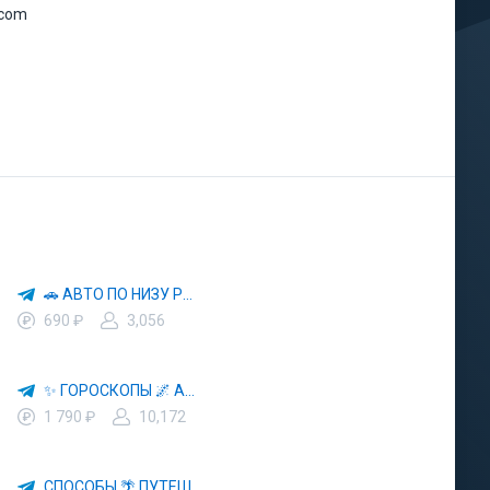
.com
🚗 АВТО ПО НИЗУ РЫНКА 🎯 АВТОРЫНОК РФ 🚙
690 ₽
3,056
✨ ГОРОСКОПЫ 🌌 АСТРОЛОГИЯ 🔮 ПРОГНОЗЫ 🃏 РАСКЛАДЫ ТАРО 🌙 ЭЗОТЕРИКА 🌿 ПСИХОЛОГИЯ
1 790 ₽
10,172
СПОСОБЫ 🌴 ПУТЕШЕСТВОВАТЬ 🧳 ПОЧТИ 🌍 БЕСПЛАТНО