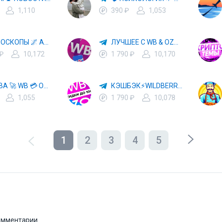
1,110
390 ₽
1,053
✨ ГОРОСКОПЫ 🌌 АСТРОЛОГИЯ 🔮 ПРОГНОЗЫ 🃏 РАСКЛАДЫ ТАРО 🌙 ЭЗОТЕРИКА 🌿 ПСИХОЛОГИЯ
ЛУЧШЕЕ С WB & OZON 💜 ВАЙЛДБЕРРИЗ 💳 ОЗОН 🧾 МАРКЕТПЛЕЙСЫ 🏷 СКИДКИ 🛍 АКЦИИ
 ₽
10,172
1 790 ₽
10,170
ХАЛЯВА 🚀 WB 💳 OZON 💜 ЯМ ⚡️ КЕШБЭК 💡 СКИДКИ 🛒 РАЗДАЧА ✨ ВЫГОДНО ⚠️ ТОВАРЫ 🔮 МАРКЕТПЛЕЙСЫ
КЭШБЭК⚡️WILDBERRIES 🛒 ХАЛЯВА WB 💳 СКИДКИ ВБ 🚀 ВЫКУПЫ ВАЙЛДБЕРРИЗ 💡 OZON ⚠️ РАЗДАЧА 🚨 ОЗОН ✨ КЕШБЭК 🔮 КЕШБЕК 💜 ТОВАР ЗА ОТ
1,055
1 790 ₽
10,078
1
2
3
4
5
комментарии