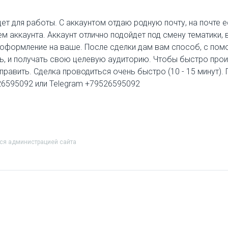
дет для работы. С аккаунтом отдаю родную почту, на почте 
м аккаунта. Аккаунт отлично подойдет под смену тематики,
ь оформление на ваше. После сделки дам вам способ, с п
сть, и получать свою целевую аудиторию. Чтобы быстро про
тправить. Сделка проводиться очень быстро (10 - 15 минут).
526595092 или Telegram +79526595092
тся администрацией сайта