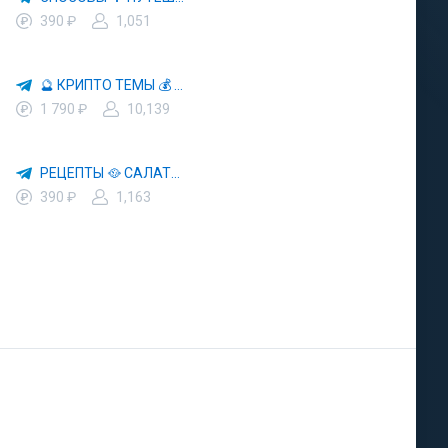
390 ₽
1,051
🔮 КРИПТО ТЕМЫ 💰 КРИПТОВАЛЮТА 🚀 БИТКОИН
1 790 ₽
10,139
РЕЦЕПТЫ 🥘 САЛАТЫ 🥗 ПП ЕДА
390 ₽
1,163