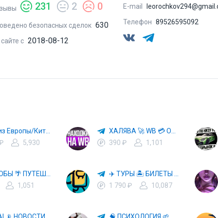
231
2
0
E-mail
leorochkov294@gmail
зывы
Телефон
89526595092
630
оведено безопасных сделок
2018-08-12
 сайте с
Авто из Европы/Китая
ХАЛЯВА 🚀 WB 💳 OZON 💜 ЯМ ⚡️ КЕШБЭК 💡 СКИДКИ 🛒 РАЗДАЧА ✨ ВЫГОДНО ⚠️ ТОВАРЫ 🔮 МАРКЕТПЛЕЙСЫ
 ₽
5,930
390 ₽
1,101
СПОСОБЫ 🌴 ПУТЕШЕСТВОВАТЬ 🧳 ПОЧТИ 🌍 БЕСПЛАТНО
✈️ ТУРЫ 🏝 БИЛЕТЫ 🔥 ГОРЯЩИЕ ПУТЕВКИ 🏔 ПУТЕШЕСТВИЯ 🌍
1,051
1 790 ₽
10,087
🤖 HI, AI 📡 НОВОСТИ ТЕХНОЛОГИЙ✨CURSOR🦋GEMINI🍌NANO BANANA🍌
🧠 ПСИХОЛОГИЯ 🌱 САМОРАЗВИТИЕ 🚀