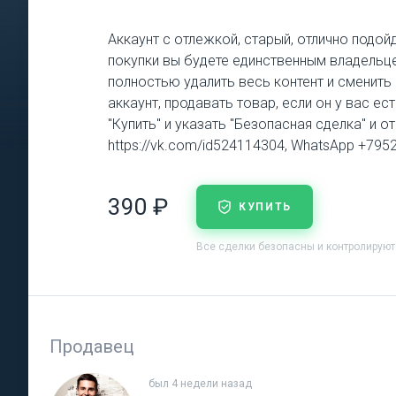
Аккаунт с отлежкой, старый, отлично подой
покупки вы будете единственным владельце
полностью удалить весь контент и сменит
аккаунт, продавать товар, если он у вас е
"Купить" и указать "Безопасная сделка" и о
https://vk.com/id524114304, WhatsApp +79
390 ₽
КУПИТЬ
Все сделки безопасны и контролирую
Продавец
был 4 недели назад