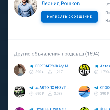
Леонид Рошков
От
Пр
НАПИСАТЬ СООБЩЕНИЕ
На
Другие объявления продавца (1594)
ПЕРЕЗАГРУЗКА👗 МОДА 🛍 СТИЛЬ 🍒 ТРЕНДЫ 💼 ОБРАЗЫ
390 ₽
1,217
1 790
🚗 АВТО ПО НИЗУ РЫНКА 🎯 АВТОРЫНОК РФ 🚙
690 ₽
3,083
390 ₽
ЛУЧШЕЕ С WB & OZON 💜 ВАЙЛДБЕРРИЗ 💳 ОЗОН 🧾 МАРКЕТПЛЕЙСЫ 🏷 СКИДКИ 🛍 АКЦИИ