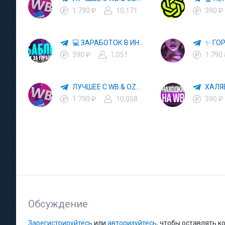
1 790 ₽
10,171
390 ₽
💻 ЗАРАБОТОК В ИНТЕРНЕТЕ 💰
390 ₽
1,051
1 790
ЛУЧШЕЕ С WB & OZON 💜 ВАЙЛДБЕРРИЗ 💳 ОЗОН 🧾 МАРКЕТПЛЕЙСЫ 🏷 СКИДКИ 🛍 АКЦИИ
1 790 ₽
10,058
390 ₽
Обсуждение
Зарегистрируйтесь
или
авторизуйтесь
, чтобы оставлять 