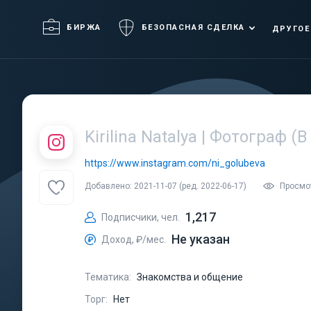
БИРЖА
БЕЗОПАСНАЯ СДЕЛКА
ДРУГОЕ
Kirilina Natalya | Фотограф (
https://www.instagram.com/ni_golubeva
Добавлено: 2021-11-07 (ред. 2022-06-17)
Просмо
1,217
Подписчики, чел.
Не указан
Доход, ₽/мес.
Тематика:
Знакомства и общение
Торг:
Нет